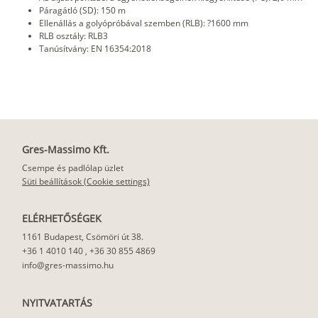
Páragátló (SD): 150 m
Ellenállás a golyópróbával szemben (RLB): ?1600 mm
RLB osztály: RLB3
Tanúsítvány: EN 16354:2018
Gres-Massimo Kft.
Csempe és padlólap üzlet
Süti beállítások (Cookie settings)
ELÉRHETŐSÉGEK
1161 Budapest, Csömöri út 38.
+36 1 4010 140
,
+36 30 855 4869
info@gres-massimo.hu
NYITVATARTÁS