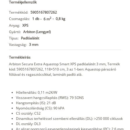
Termékjellemzők
Termékkód:
5905167807262
2
Csomagolás:
1 db
-
0,8 kg
-
6 m
Anyag:
XPS
Gyártó:
Arbiton (Lengyel)
Típus:
Padlóalátét
Vastagság:
3 mm
Termékleírás
Arbiton Secura Extra Aquastop Smart XPS padlóalátét 3 mm, Termék
kód: 5905167807262, 118×510 cm, 3 az 1-ben: Aquastop párazáró
fóliával és ragasztócsíkkal, laminált padló alá.
Hőellenállás: 0,11 m2K/W
Visszavert hangcsillapítás (RWS): 79 SONS
Hangtompítás (IS): 21 dB
Nyomószilárdság (CS): 90 kPA
CS osztály: CS2
Dinamikus terheléssel szembeni ellenállás (DL): >250 000 ciklusok
DL osztály: DL3
Az aljzat pontszerű egyenetlenségeinek kiegyenlítése (PC): 2,6 mm