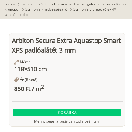
Főoldal
Laminált és SPC clickes vinyl padlók, szegőlécek
Swiss Krono -
chevron_right
chevron_right
Kronopol
Symfonia - nedvességálló
Symfonia Libretto tölgy 4V
chevron_right
chevron_right
laminált padló
Arbiton Secura Extra Aquastop Smart
XPS padlóalátét 3 mm
Méret
118×510 cm
Ár
(Bruttó)
2
850 Ft
/
m
KOSÁRBA
Mennyiséget a kosárban tudja beállítani!