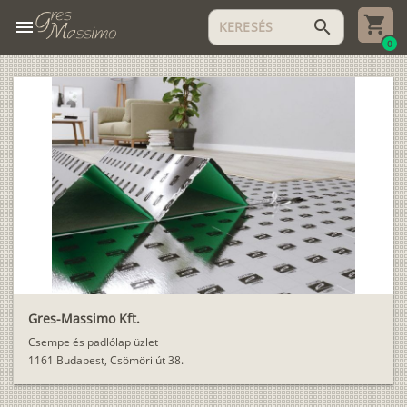
menu
search
0
Gres-Massimo Kft.
Csempe és padlólap üzlet
1161 Budapest, Csömöri út 38.