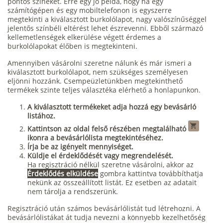
pontos színeket. Erre egy jó példa, hogy ha egy
számítógépen és egy mobiltelefonon is egyszerre
megtekinti a kiválasztott burkolólapot, nagy valószínűséggel
jelentős színbéli eltérést lehet észrevenni. Ebből származó
kellemetlenségek elkerülése végett érdemes a
burkolólapokat élőben is megtekinteni.
Amennyiben vásárolni szeretne nálunk és már ismeri a
kiválasztott burkolólapot, nem szükséges személyesen
eljönni hozzánk. Csempeüzletünkben megtekinthető
termékek szinte teljes választéka elérhető a honlapunkon.
A kiválasztott termékeket adja hozzá egy bevásárló
listához.
Kattintson az oldal felső részében megtalálható
ikonra a bevásárlólista megtekintéséhez.
Írja be az igényelt mennyiséget.
Küldje el érdeklődését vagy megrendelését.
Ha regisztráció nélkül szeretne vásárolni, akkor az
Érdeklődés elküldése
gombra kattintva továbbíthatja
nekünk az összeállított listát. Ez esetben az adatait
nem tárolja a rendszerünk.
Regisztráció után számos bevásárlólistát tud létrehozni. A
bevásárlólistákat át tudja nevezni a könnyebb kezelhetőség