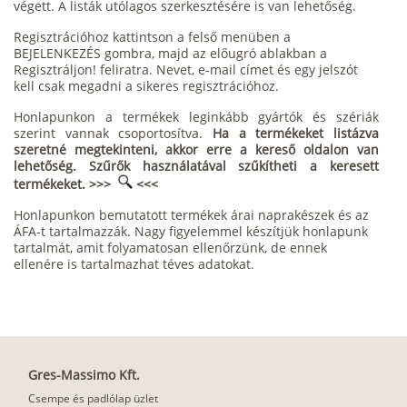
végett. A listák utólagos szerkesztésére is van lehetőség.
Regisztrációhoz kattintson a felső menüben a
BEJELENKEZÉS gombra, majd az előugró ablakban a
Regisztráljon! feliratra. Nevet, e-mail címet és egy jelszót
kell csak megadni a sikeres regisztrációhoz.
Honlapunkon a termékek leginkább gyártók és szériák
szerint vannak csoportosítva.
Ha a termékeket listázva
szeretné megtekinteni, akkor erre a kereső oldalon van
lehetőség. Szűrők használatával szűkítheti a keresett
termékeket. >>>
<<<
Honlapunkon bemutatott termékek árai naprakészek és az
ÁFA-t tartalmazzák. Nagy figyelemmel készítjük honlapunk
tartalmát, amit folyamatosan ellenőrzünk, de ennek
ellenére is tartalmazhat téves adatokat.
Gres-Massimo Kft.
Csempe és padlólap üzlet