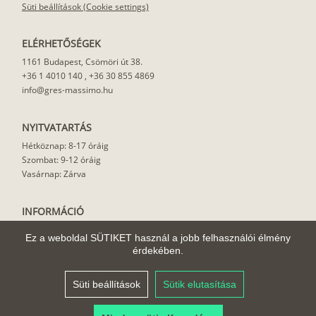
Süti beállítások (Cookie settings)
ELÉRHETŐSÉGEK
1161 Budapest, Csömöri út 38.
+36 1 4010 140
,
+36 30 855 4869
info@gres-massimo.hu
NYITVATARTÁS
Hétköznap: 8-17 óráig
Szombat: 9-12 óráig
Vasárnap: Zárva
INFORMÁCIÓ
Vásárlási feltételek
Ez a weboldal SÜTIKET használ a jobb felhasználói élmény
Felhasználási javaslat
érdekében.
Házhoz szállítás
Rólunk
Süti beállítások
Sütik elutasítása
Cikkek