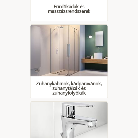
Fürdőkádak és
masszázsrendszerek
Zuhanykabinok, kádparavánok,
zuhanytálcák és
zuhanyfolyókák