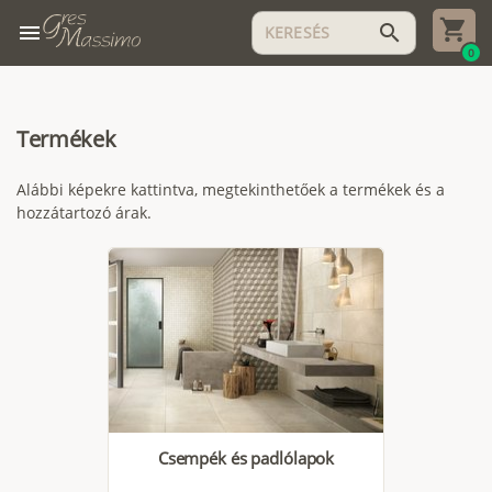
menu
search
0
Termékek
Alábbi képekre kattintva, megtekinthetőek a termékek és a
hozzátartozó árak.
Csempék és padlólapok