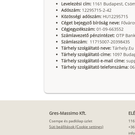
Levelezési cím:
1161 Budapest, Csömö
Adószám:
12295715-2-42
Közösségi adószám:
HU12295715
Céget bejegyző bíróság neve:
Főváro
Cégjegyzékszám:
01-09-663552
Számlavezető pénzintézet:
OTP Ban
Számlaszám:
11715007-20398435
Tárhely szolgáltató neve:
Tárhely.Eu 
Tárhely szolgáltató címe:
1097 Budap
Tárhely szolgáltató e-mail címe:
sup
Tárhely szolgáltató telefonszáma:
06
Gres-Massimo Kft.
EL
Csempe és padlólap üzlet
116
Süti beállítások (Cookie settings)
+36
inf