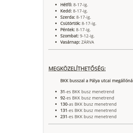
Hétfő:
8-17-ig.
Kedd:
8-17-ig.
Szerda:
8-17-ig.
Csütörtök:
8-17-ig.
Péntek:
8-17-ig.
Szombat:
9-12-ig.
Vasárnap:
ZÁRVA
MEGKÖZELÍTHETŐSÉG:
BKK busszal a Pálya utcai megállónál 
31
-es BKK busz menetrend
92
-es BKK busz menetrend
130
-as BKK busz menetrend
131
-es BKK busz menetrend
231
-es BKK busz menetrend