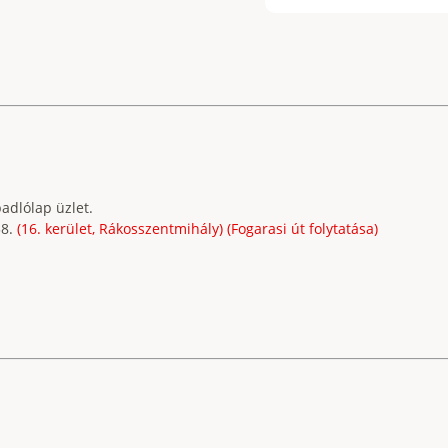
adlólap üzlet.
38.
(16. kerület, Rákosszentmihály) (Fogarasi út folytatása)