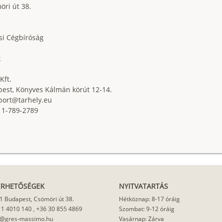
ri út 38.
si Cégbíróság
k
Kft.
est, Könyves Kálmán körút 12-14.
port@tarhely.eu
 1-789-2789
ÉRHETŐSÉGEK
NYITVATARTÁS
1 Budapest, Csömöri út 38.
Hétköznap: 8-17 óráig
 1 4010 140
,
+36 30 855 4869
Szombat: 9-12 óráig
o@gres-massimo.hu
Vasárnap: Zárva