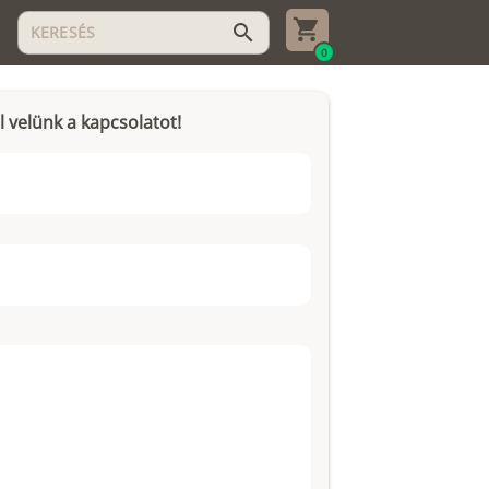
search
0
l velünk a kapcsolatot!