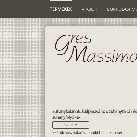
TERMÉKEK
AKCIÓK
BURKOLÁSI M
Zuhanykabinok, kádparavánok, zuhanytálcák és
zuhanyfolyókák
SZŰRŐK
Szűrők használatával szűkítheti a keresett