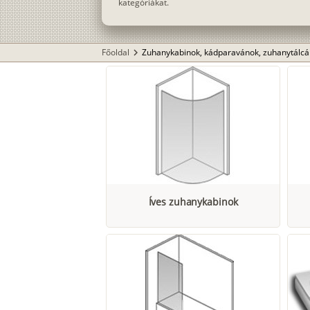
kategóriákat.
Főoldal
Zuhanykabinok, kádparavánok, zuhanytálcá
chevron_right
Íves zuhanykabinok