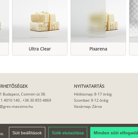
Ultra Clear
Pixarena
ÉRHETŐSÉGEK
NYITVATARTÁS
1 Budapest, Csömöri út 38.
Hétköznap: 8-17 óráig
 1 4010 140
,
+36 30 855 4869
Szombat: 9-12 óráig
o@gres-massimo.hu
Vasárnap: Zárva
Süti beállítások
Sütik elutasítása
Minden süti elfogad
en.