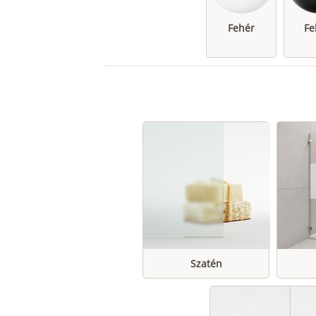
Fehér
Fe
Szatén