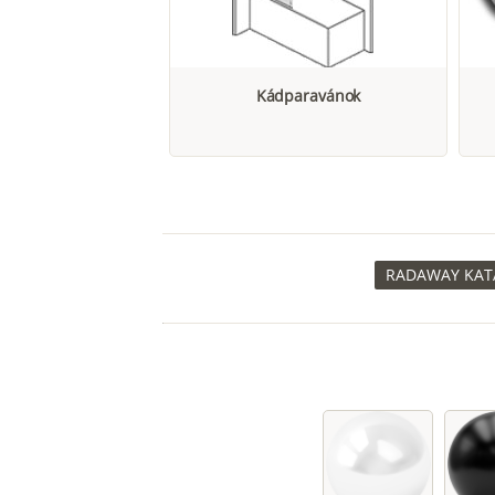
Kádparavánok
RADAWAY KATA