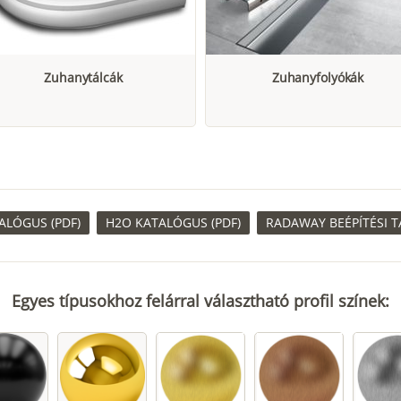
Zuhanytálcák
Zuhanyfolyókák
LÓGUS (PDF)
H2O KATALÓGUS (PDF)
RADAWAY BEÉPÍTÉSI T
Egyes típusokhoz felárral választható profil színek: