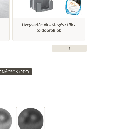
Üvegvariációk - Kiegészítők -
toldóprofilok
arrow_upward
ANÁCSOK (PDF)