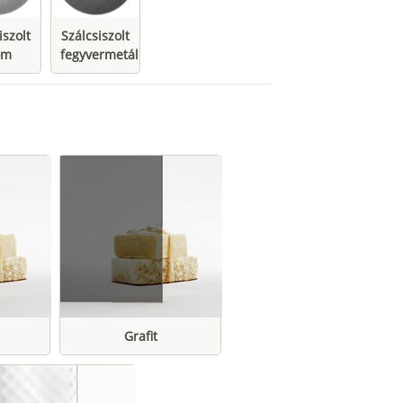
iszolt
Szálcsiszolt
óm
fegyvermetál
Grafit