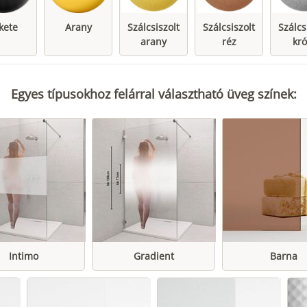
kete
Arany
Szálcsiszolt
Szálcsiszolt
Szálcs
arany
réz
kr
Egyes típusokhoz felárral választható üveg színek:
Intimo
Gradient
Barna