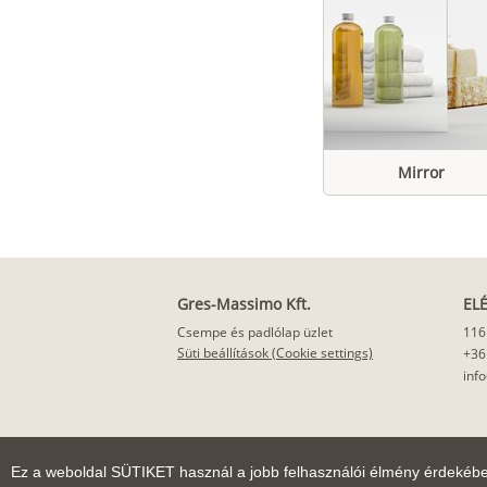
Mirror
Gres-Massimo Kft.
EL
Csempe és padlólap üzlet
116
Süti beállítások (Cookie settings)
+36
inf
Ez a weboldal SÜTIKET használ a jobb felhasználói élmény érdekéb