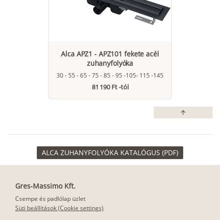
Alca APZ1 - APZ101 fekete acél
zuhanyfolyóka
30 - 55 - 65 - 75 - 85 - 95 -105- 115 -145
81 190 Ft -tól
arrow_upward
ALCA ZUHANYFOLYÓKA KATALÓGUS (PDF)
Gres-Massimo Kft.
Csempe és padlólap üzlet
Süti beállítások (Cookie settings)