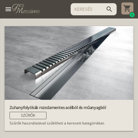
menu
search
0
Zuhanyfolyókák rozsdamentes acélból és műanyagból
SZŰRŐK
Szűrők használatával szűkítheti a keresett kategóriákat.