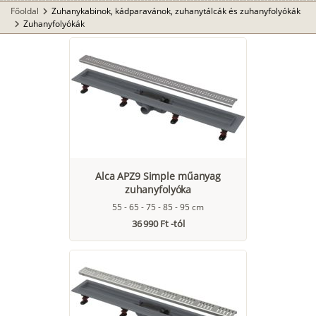
Főoldal
Zuhanykabinok, kádparavánok, zuhanytálcák és zuhanyfolyókák
chevron_right
Zuhanyfolyókák
chevron_right
Alca APZ9 Simple műanyag
zuhanyfolyóka
55 - 65 - 75 - 85 - 95 cm
36 990 Ft -tól