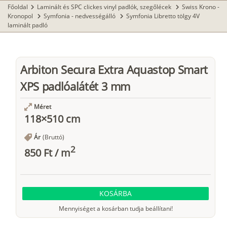
Főoldal
Laminált és SPC clickes vinyl padlók, szegőlécek
Swiss Krono -
chevron_right
chevron_right
Kronopol
Symfonia - nedvességálló
Symfonia Libretto tölgy 4V
chevron_right
chevron_right
laminált padló
Arbiton Secura Extra Aquastop Smart
XPS padlóalátét 3 mm
Méret
118×510 cm
Ár
(Bruttó)
2
850 Ft
/
m
KOSÁRBA
Mennyiséget a kosárban tudja beállítani!