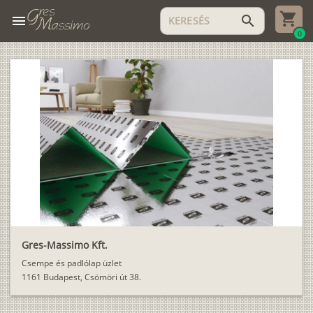
menu
search
0
Gres-Massimo Kft.
Csempe és padlólap üzlet
1161 Budapest, Csömöri út 38.