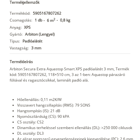
Termékjellemzők
Termékkód:
5905167807262
2
Csomagolás:
1 db
-
0,8 kg
-
6 m
Anyag:
XPS
Gyártó:
Arbiton (Lengyel)
Típus:
Padlóalátét
Vastagság:
3 mm
Termékleírás
Arbiton Secura Extra Aquastop Smart XPS padlóalátét 3 mm, Termék
kód: 5905167807262, 118×510 cm, 3 az 1-ben: Aquastop párazáró
fóliával és ragasztócsíkkal, laminált padló alá.
Hőellenállás: 0,11 m2K/W
Visszavert hangcsillapítás (RWS): 79 SONS
Hangtompítás (IS): 21 dB
Nyomószilárdság (CS): 90 kPA
CS osztály: CS2
Dinamikus terheléssel szembeni ellenállás (DL): >250 000 ciklusok
DL osztály: DL3
Az aljzat pontszerű egyenetlenségeinek kiegyenlítése (PC): 2,6 mm