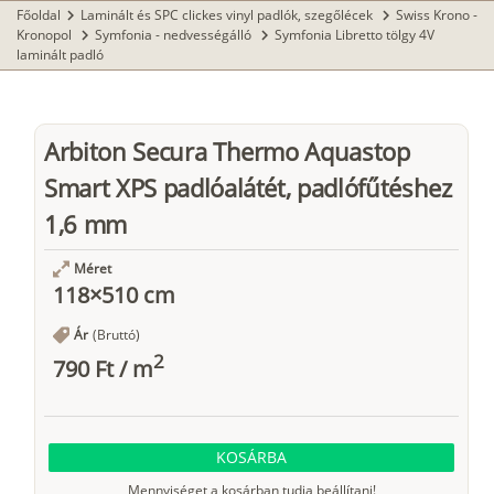
Főoldal
Laminált és SPC clickes vinyl padlók, szegőlécek
Swiss Krono -
chevron_right
chevron_right
Kronopol
Symfonia - nedvességálló
Symfonia Libretto tölgy 4V
chevron_right
chevron_right
laminált padló
Arbiton Secura Thermo Aquastop
Smart XPS padlóalátét, padlófűtéshez
1,6 mm
Méret
118×510 cm
Ár
(Bruttó)
2
790 Ft
/
m
KOSÁRBA
Mennyiséget a kosárban tudja beállítani!