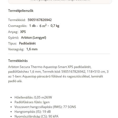
Termékjellemzők
Termékkód:
5905167826942
2
Csomagolás:
1 db
-
0,7 kg
-
6 m
Anyag:
XPS
Gyártó:
Arbiton (Lengyel)
Típus:
Padlóalátét
Vastagság:
1,6 mm
Termékleírás
Arbiton Secura Thermo Aquastop Smart XPS padlóalátét,
padlófűtéshez 1,6 mm, Termék kód: 5905167826942, 118×510 cm, 3
az 1-ben: Aquastop párazáró fóliával és ragasztócsíkkal, laminált
padló alá.
Hőellenállás: 0,05 m2K/W
Padlófűtéses fűtés: Igen
Visszavert hangcsillapítás (RWS): 77 SONS
Hangtompítás (IS): 19 dB
Nyomószilárdság (CS): 90 kPA