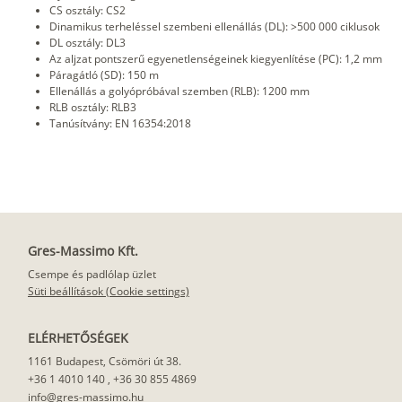
CS osztály: CS2
Dinamikus terheléssel szembeni ellenállás (DL): >500 000 ciklusok
DL osztály: DL3
Az aljzat pontszerű egyenetlenségeinek kiegyenlítése (PC): 1,2 mm
Páragátló (SD): 150 m
Ellenállás a golyópróbával szemben (RLB): 1200 mm
RLB osztály: RLB3
Tanúsítvány: EN 16354:2018
Gres-Massimo Kft.
Csempe és padlólap üzlet
Süti beállítások (Cookie settings)
ELÉRHETŐSÉGEK
1161 Budapest, Csömöri út 38.
+36 1 4010 140
,
+36 30 855 4869
info@gres-massimo.hu