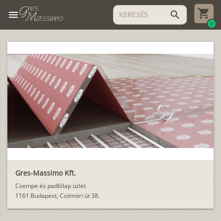
menu
search
0
Gres-Massimo Kft.
Csempe és padlólap üzlet
1161 Budapest, Csömöri út 38.