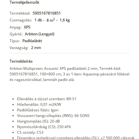
Termékjellemzők
Termékkód:
5905167816851
2
Csomagolás:
1 db
-
1,6 kg
-
8 m
Anyag:
XPS
Gyártó:
Arbiton (Lengyel)
Típus:
Padlóalátét
Vastagság:
2 mm
Termékleírás
Arbiton Multiprotec Acoustic XPS padlóalátét 2 mm, Termék kód:
5905167816851, 100×800 cm, 3 az 1-ben: Aquastop párazáró fóliával
és ragasztócsíkkal, laminált padló alá.
Ellenállás a tűzzel szemben: Bfl-S1
Hőellenállás: 0,01 m2K/W
Padlófűtéses fűtés: Igen
Visszavert hangcsillapítás (RWS): 66 SONS
Hangtompítás (IS): 20 dB
Nyomószilárdság (CS): 250 kPA
CS osztály: CS3
Dinamikus terheléssel szembeni ellenállás (DL): >2 500 000 ciklusok