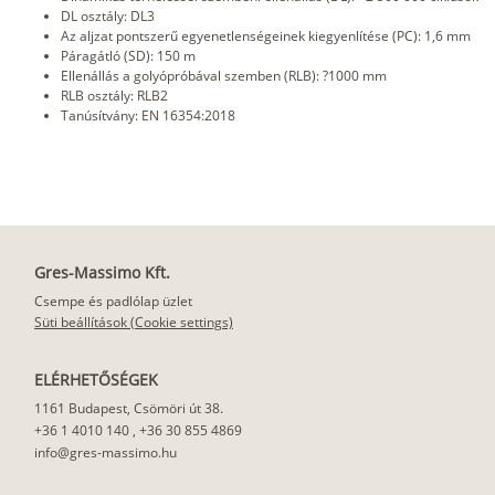
DL osztály: DL3
Az aljzat pontszerű egyenetlenségeinek kiegyenlítése (PC): 1,6 mm
Páragátló (SD): 150 m
Ellenállás a golyópróbával szemben (RLB): ?1000 mm
RLB osztály: RLB2
Tanúsítvány: EN 16354:2018
Gres-Massimo Kft.
Csempe és padlólap üzlet
Süti beállítások (Cookie settings)
ELÉRHETŐSÉGEK
1161 Budapest, Csömöri út 38.
+36 1 4010 140
,
+36 30 855 4869
info@gres-massimo.hu