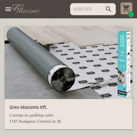
menu
search
0
Gres-Massimo Kft.
Csempe és padlólap üzlet
1161 Budapest, Csömöri út 38.