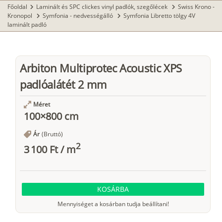
Főoldal
Laminált és SPC clickes vinyl padlók, szegőlécek
Swiss Krono -
chevron_right
chevron_right
Kronopol
Symfonia - nedvességálló
Symfonia Libretto tölgy 4V
chevron_right
chevron_right
laminált padló
Arbiton Multiprotec Acoustic XPS
padlóalátét 2 mm
Méret
100×800 cm
Ár
(Bruttó)
2
3 100 Ft
/
m
KOSÁRBA
Mennyiséget a kosárban tudja beállítani!