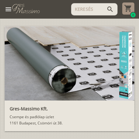
menu
search
0
Gres-Massimo Kft.
Csempe és padlólap üzlet
1161 Budapest, Csömöri út 38.