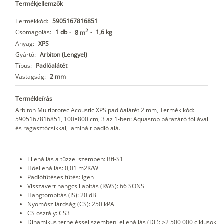
Termékjellemzők
Termékkód:
5905167816851
2
Csomagolás:
1 db
-
1,6 kg
-
8 m
Anyag:
XPS
Gyártó:
Arbiton (Lengyel)
Típus:
Padlóalátét
Vastagság:
2 mm
Termékleírás
Arbiton Multiprotec Acoustic XPS padlóalátét 2 mm, Termék kód:
5905167816851, 100×800 cm, 3 az 1-ben: Aquastop párazáró fóliával
és ragasztócsíkkal, laminált padló alá.
Ellenállás a tűzzel szemben: Bfl-S1
Hőellenállás: 0,01 m2K/W
Padlófűtéses fűtés: Igen
Visszavert hangcsillapítás (RWS): 66 SONS
Hangtompítás (IS): 20 dB
Nyomószilárdság (CS): 250 kPA
CS osztály: CS3
Dinamikus terheléssel szembeni ellenállás (DL): >2 500 000 ciklusok