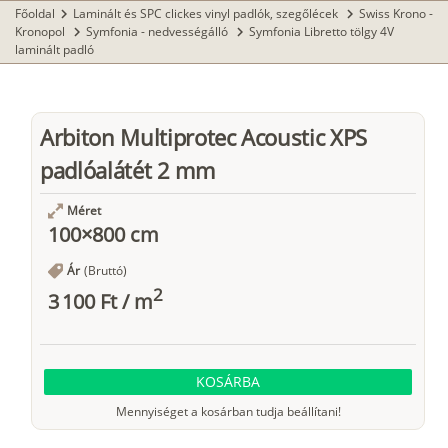
Főoldal
Laminált és SPC clickes vinyl padlók, szegőlécek
Swiss Krono -
chevron_right
chevron_right
Kronopol
Symfonia - nedvességálló
Symfonia Libretto tölgy 4V
chevron_right
chevron_right
laminált padló
Arbiton Multiprotec Acoustic XPS
padlóalátét 2 mm
Méret
100×800 cm
Ár
(Bruttó)
2
3 100 Ft
/
m
KOSÁRBA
Mennyiséget a kosárban tudja beállítani!