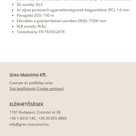
DL osztály: DL3
Az aljzat pontszerű egyenetlenségeinek kiegyenlítése (PC): 1,6 mm
Páragátló (SD): 150 m
Ellenállás a golyópróbával szemben (RLB): ?1000 mm
RLB osztály: RLB2
Tanúsítvány: EN 16354:2018
Gres-Massimo Kft.
Csempe és padlólap üzlet
Süti beállítások (Cookie settings)
ELÉRHETŐSÉGEK
1161 Budapest, Csömöri út 38.
+36 1 4010 140
,
+36 30 855 4869
info@gres-massimo.hu