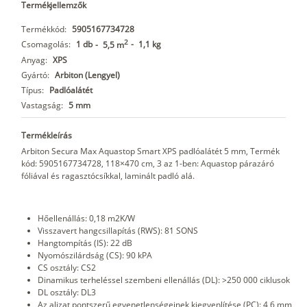
Termékjellemzők
Termékkód:
5905167734728
2
Csomagolás:
1 db
-
1,1 kg
-
5,5 m
Anyag:
XPS
Gyártó:
Arbiton (Lengyel)
Típus:
Padlóalátét
Vastagság:
5 mm
Termékleírás
Arbiton Secura Max Aquastop Smart XPS padlóalátét 5 mm, Termék
kód: 5905167734728, 118×470 cm, 3 az 1-ben: Aquastop párazáró
fóliával és ragasztócsíkkal, laminált padló alá.
Hőellenállás: 0,18 m2K/W
Visszavert hangcsillapítás (RWS): 81 SONS
Hangtompítás (IS): 22 dB
Nyomószilárdság (CS): 90 kPA
CS osztály: CS2
Dinamikus terheléssel szembeni ellenállás (DL): >250 000 ciklusok
DL osztály: DL3
Az aljzat pontszerű egyenetlenségeinek kiegyenlítése (PC): 4,6 mm