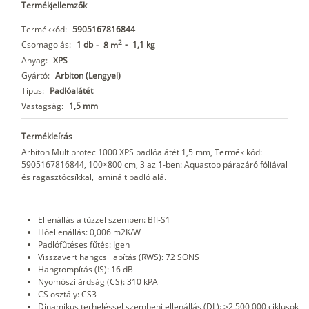
Termékjellemzők
Termékkód:
5905167816844
2
Csomagolás:
1 db
-
1,1 kg
-
8 m
Anyag:
XPS
Gyártó:
Arbiton (Lengyel)
Típus:
Padlóalátét
Vastagság:
1,5 mm
Termékleírás
Arbiton Multiprotec 1000 XPS padlóalátét 1,5 mm, Termék kód:
5905167816844, 100×800 cm, 3 az 1-ben: Aquastop párazáró fóliával
és ragasztócsíkkal, laminált padló alá.
Ellenállás a tűzzel szemben: Bfl-S1
Hőellenállás: 0,006 m2K/W
Padlófűtéses fűtés: Igen
Visszavert hangcsillapítás (RWS): 72 SONS
Hangtompítás (IS): 16 dB
Nyomószilárdság (CS): 310 kPA
CS osztály: CS3
Dinamikus terheléssel szembeni ellenállás (DL): >2 500 000 ciklusok