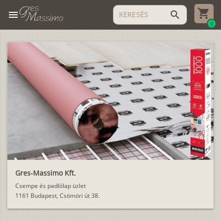
menu
search
0
Gres-Massimo Kft.
Csempe és padlólap üzlet
1161 Budapest, Csömöri út 38.