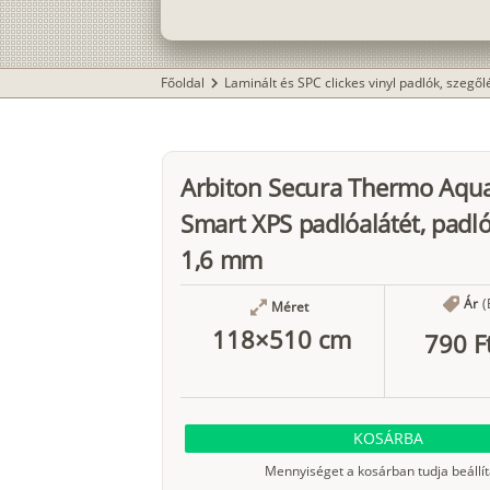
Főoldal
Laminált és SPC clickes vinyl padlók, szegő
chevron_right
Arbiton Secura Thermo Aqu
Smart XPS padlóalátét, padl
1,6 mm
Ár
(
Méret
118×510 cm
790 F
KOSÁRBA
Mennyiséget a kosárban tudja beállít