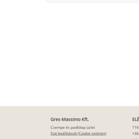
Gres-Massimo Kft.
EL
Csempe és padlólap üzlet
116
Süti beállítások (Cookie settings)
+36