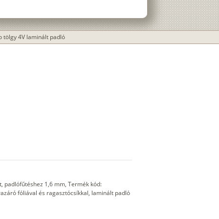
o tölgy 4V laminált padló
, padlófűtéshez 1,6 mm, Termék kód:
áró fóliával és ragasztócsíkkal, laminált padló