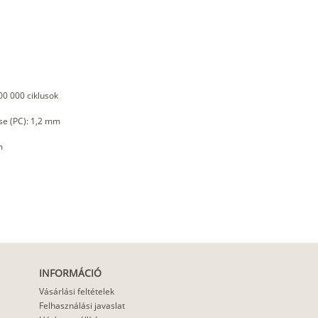
00 000 ciklusok
se (PC): 1,2 mm
m
INFORMÁCIÓ
Vásárlási feltételek
Felhasználási javaslat