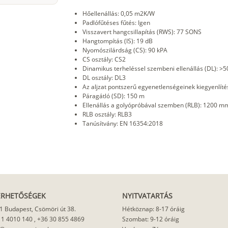
Hőellenállás: 0,05 m2K/W
Padlófűtéses fűtés: Igen
Visszavert hangcsillapítás (RWS): 77 SONS
Hangtompítás (IS): 19 dB
Nyomószilárdság (CS): 90 kPA
CS osztály: CS2
Dinamikus terheléssel szembeni ellenállás (DL): >5
DL osztály: DL3
Az aljzat pontszerű egyenetlenségeinek kiegyenlíté
Páragátló (SD): 150 m
Ellenállás a golyópróbával szemben (RLB): 1200 m
RLB osztály: RLB3
Tanúsítvány: EN 16354:2018
ÉRHETŐSÉGEK
NYITVATARTÁS
1 Budapest, Csömöri út 38.
Hétköznap: 8-17 óráig
 1 4010 140
,
+36 30 855 4869
Szombat: 9-12 óráig