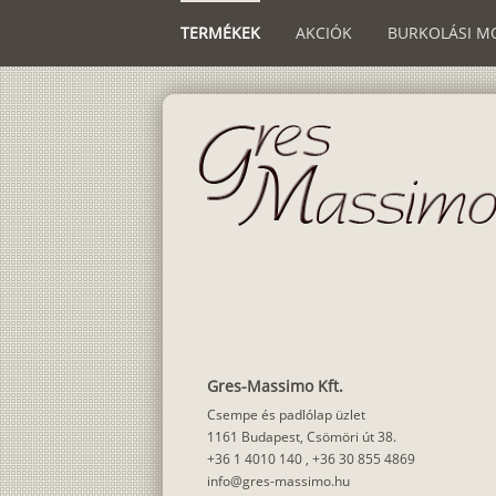
TERMÉKEK
AKCIÓK
BURKOLÁSI M
Gres-Massimo Kft.
Csempe és padlólap üzlet
1161 Budapest, Csömöri út 38.
+36 1 4010 140
,
+36 30 855 4869
info@gres-massimo.hu