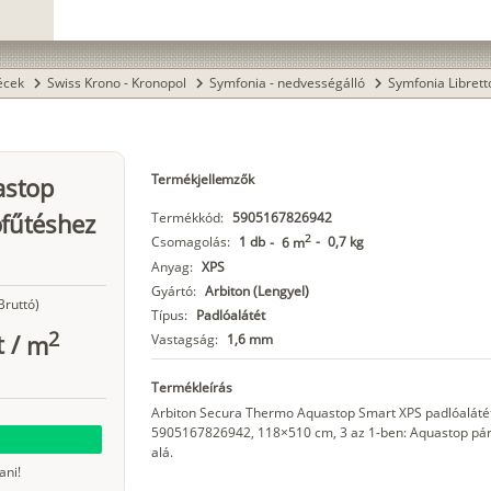
lécek
Swiss Krono - Kronopol
Symfonia - nedvességálló
Symfonia Librett
chevron_right
chevron_right
chevron_right
Termékjellemzők
astop
ófűtéshez
Termékkód:
5905167826942
2
Csomagolás:
1 db
-
0,7 kg
-
6 m
Anyag:
XPS
Gyártó:
Arbiton (Lengyel)
Bruttó)
Típus:
Padlóalátét
2
t
/
m
Vastagság:
1,6 mm
Termékleírás
Arbiton Secura Thermo Aquastop Smart XPS padlóalátét
5905167826942, 118×510 cm, 3 az 1-ben: Aquastop páraz
alá.
ani!