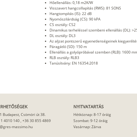
Hőellenállás: 0,18 m2K/W
Visszavert hangcsillapítás (RWS): 81 SONS
Hangtompítás (IS): 22 dB
Nyomószilárdság (CS): 90 kPA
CS osztály: CS2
Dinamikus terheléssel szembeni ellenállás (DL): >2
DL osztály: DL3
Az aljzat pontszerű egyenetlenségeinek kiegyenlíté
Páragátló (SD): 150 m
Ellenállás a golyópróbával szemben (RLB): 1600 m
RLB osztály: RLB3
Tanúsítvány: EN 16354:2018
ÉRHETŐSÉGEK
NYITVATARTÁS
1 Budapest, Csömöri út 38.
Hétköznap: 8-17 óráig
 1 4010 140
,
+36 30 855 4869
Szombat: 9-12 óráig
o@gres-massimo.hu
Vasárnap: Zárva