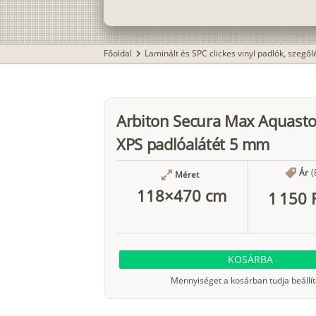
Főoldal
Laminált és SPC clickes vinyl padlók, szegő
chevron_right
Arbiton Secura Max Aquast
XPS padlóalátét 5 mm
Ár
(
Méret
118×470 cm
1 150 
KOSÁRBA
Mennyiséget a kosárban tudja beállít