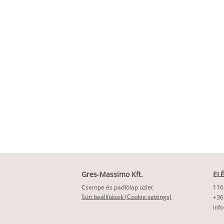
Gres-Massimo Kft.
EL
Csempe és padlólap üzlet
116
Süti beállítások (Cookie settings)
+36
inf