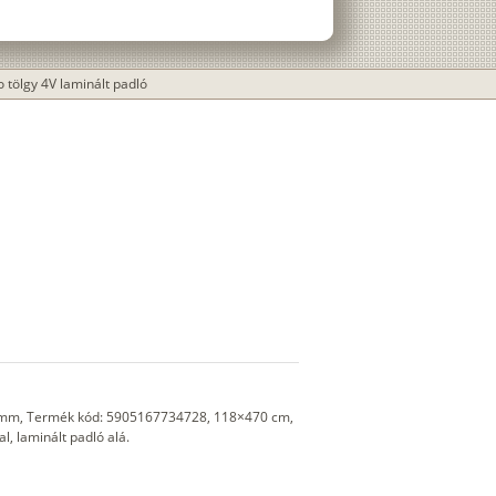
o tölgy 4V laminált padló
5 mm, Termék kód: 5905167734728, 118×470 cm,
l, laminált padló alá.