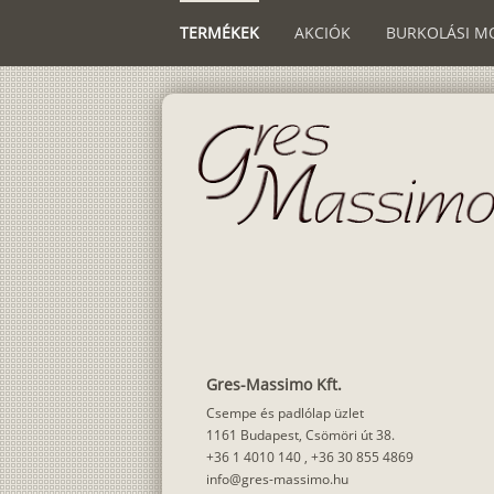
TERMÉKEK
AKCIÓK
BURKOLÁSI M
Gres-Massimo Kft.
Csempe és padlólap üzlet
1161 Budapest, Csömöri út 38.
+36 1 4010 140
,
+36 30 855 4869
info@gres-massimo.hu