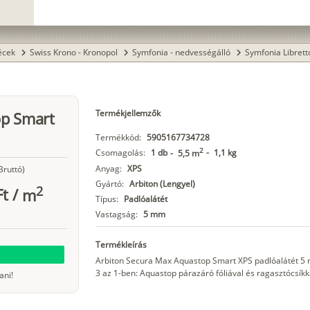
lécek
Swiss Krono - Kronopol
Symfonia - nedvességálló
Symfonia Librett
chevron_right
chevron_right
chevron_right
Termékjellemzők
op Smart
Termékkód:
5905167734728
2
Csomagolás:
1 db
-
1,1 kg
-
5,5 m
Anyag:
XPS
Bruttó)
Gyártó:
Arbiton (Lengyel)
2
Ft
/
m
Típus:
Padlóalátét
Vastagság:
5 mm
Termékleírás
Arbiton Secura Max Aquastop Smart XPS padlóalátét 
3 az 1-ben: Aquastop párazáró fóliával és ragasztócsíkka
ani!