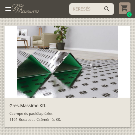
menu
search
0
Gres-Massimo Kft.
Csempe és padlólap üzlet
1161 Budapest, Csömöri út 38.