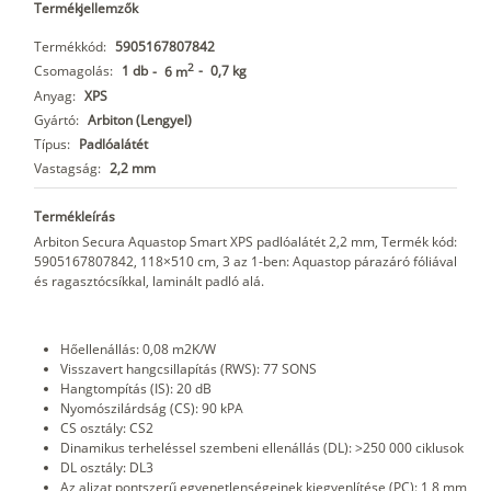
Termékjellemzők
Termékkód:
5905167807842
2
Csomagolás:
1 db
-
0,7 kg
-
6 m
Anyag:
XPS
Gyártó:
Arbiton (Lengyel)
Típus:
Padlóalátét
Vastagság:
2,2 mm
Termékleírás
Arbiton Secura Aquastop Smart XPS padlóalátét 2,2 mm, Termék kód:
5905167807842, 118×510 cm, 3 az 1-ben: Aquastop párazáró fóliával
és ragasztócsíkkal, laminált padló alá.
Hőellenállás: 0,08 m2K/W
Visszavert hangcsillapítás (RWS): 77 SONS
Hangtompítás (IS): 20 dB
Nyomószilárdság (CS): 90 kPA
CS osztály: CS2
Dinamikus terheléssel szembeni ellenállás (DL): >250 000 ciklusok
DL osztály: DL3
Az aljzat pontszerű egyenetlenségeinek kiegyenlítése (PC): 1,8 mm