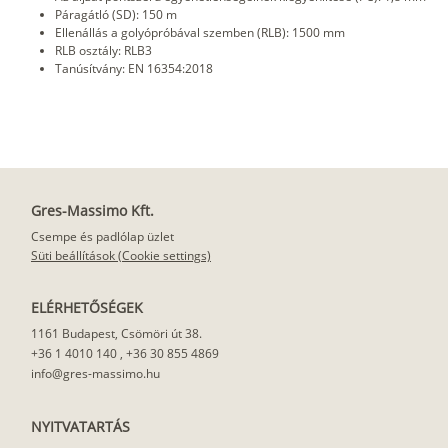
Páragátló (SD): 150 m
Ellenállás a golyópróbával szemben (RLB): 1500 mm
RLB osztály: RLB3
Tanúsítvány: EN 16354:2018
Gres-Massimo Kft.
Csempe és padlólap üzlet
Süti beállítások (Cookie settings)
ELÉRHETŐSÉGEK
1161 Budapest, Csömöri út 38.
+36 1 4010 140
,
+36 30 855 4869
info@gres-massimo.hu
NYITVATARTÁS