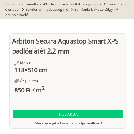
Főoldal
Laminált és SPC clickes vinyl padlók, szegőlécek
Swiss Krono -
chevron_right
chevron_right
Kronopol
Symfonia - nedvességálló
Symfonia Libretto tölgy 4V
chevron_right
chevron_right
laminált padló
Arbiton Secura Aquastop Smart XPS
padlóalátét 2,2 mm
Méret
118×510 cm
Ár
(Bruttó)
2
850 Ft
/
m
KOSÁRBA
Mennyiséget a kosárban tudja beállítani!