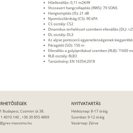
Hőellenállás: 0,11 m2K/W
Visszavert hangcsillapítás (RWS): 79 SONS
Hangtompítás (IS): 21 dB
Nyomószilárdság (CS): 90 kPA
CS osztály: CS2
Dinamikus terheléssel szembeni ellenállás (DL): >2
DL osztály: DL3
Az aljzat pontszerű egyenetlenségeinek kiegyenlíté
Páragátló (SD): 150 m
Ellenállás a golyópróbával szemben (RLB): ?1600 
RLB osztály: RLB3
Tanúsítvány: EN 16354:2018
ÉRHETŐSÉGEK
NYITVATARTÁS
1 Budapest, Csömöri út 38.
Hétköznap: 8-17 óráig
 1 4010 140
,
+36 30 855 4869
Szombat: 9-12 óráig
o@gres-massimo.hu
Vasárnap: Zárva