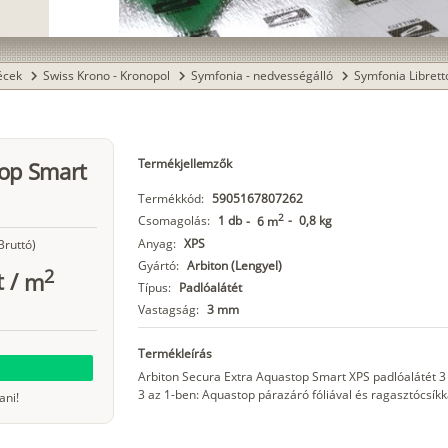
lécek
Swiss Krono - Kronopol
Symfonia - nedvességálló
Symfonia Librett
chevron_right
chevron_right
chevron_right
Termékjellemzők
top Smart
Termékkód:
5905167807262
2
Csomagolás:
1 db
-
0,8 kg
-
6 m
Anyag:
XPS
Bruttó)
Gyártó:
Arbiton (Lengyel)
2
t
/
m
Típus:
Padlóalátét
Vastagság:
3 mm
Termékleírás
Arbiton Secura Extra Aquastop Smart XPS padlóalátét
3 az 1-ben: Aquastop párazáró fóliával és ragasztócsíkka
ani!