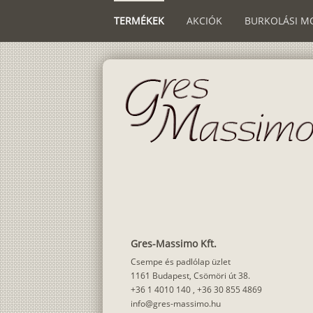
TERMÉKEK
AKCIÓK
BURKOLÁSI M
Gres-Massimo Kft.
Csempe és padlólap üzlet
1161 Budapest, Csömöri út 38.
+36 1 4010 140
,
+36 30 855 4869
info@gres-massimo.hu