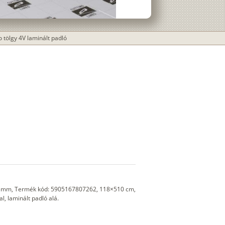
o tölgy 4V laminált padló
 3 mm, Termék kód: 5905167807262, 118×510 cm,
l, laminált padló alá.