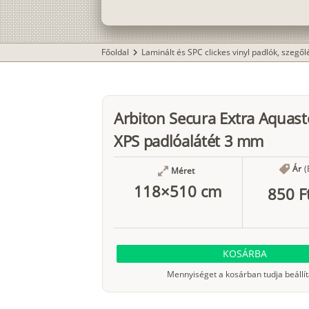
Főoldal
Laminált és SPC clickes vinyl padlók, szegő
chevron_right
Arbiton Secura Extra Aquas
XPS padlóalátét 3 mm
Ár
(
Méret
118×510 cm
850 F
KOSÁRBA
Mennyiséget a kosárban tudja beállít