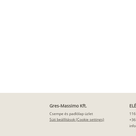
Gres-Massimo Kft.
EL
Csempe és padlólap üzlet
116
Süti beállítások (Cookie settings)
+36
inf