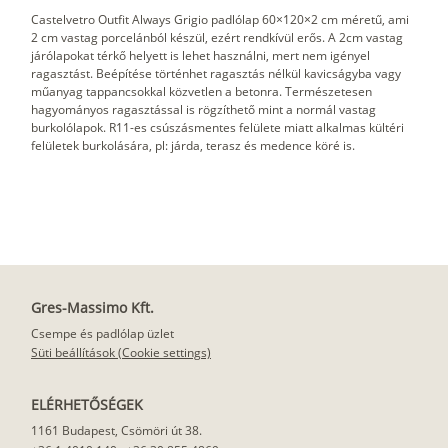
Castelvetro Outfit Always Grigio padlólap 60×120×2 cm méretű, ami
2 cm vastag porcelánból készül, ezért rendkívül erős. A 2cm vastag
járólapokat térkő helyett is lehet használni, mert nem igényel
ragasztást. Beépítése történhet ragasztás nélkül kavicságyba vagy
műanyag tappancsokkal közvetlen a betonra. Természetesen
hagyományos ragasztással is rögzíthető mint a normál vastag
burkolólapok. R11-es csúszásmentes felülete miatt alkalmas kültéri
felületek burkolására, pl: járda, terasz és medence köré is.
Gres-Massimo Kft.
Csempe és padlólap üzlet
Süti beállítások (Cookie settings)
ELÉRHETŐSÉGEK
1161 Budapest, Csömöri út 38.