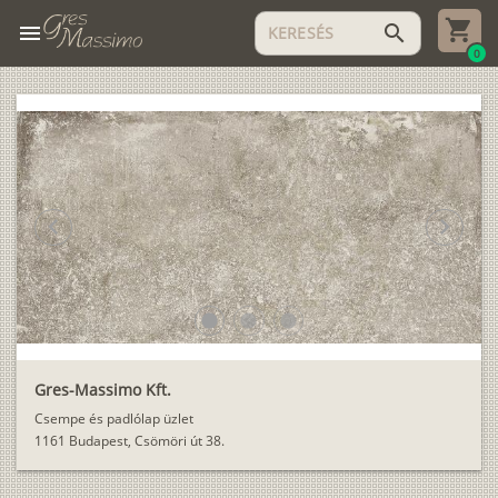
menu
search
0
chevron_left
chevron_right
lens
lens
lens
Gres-Massimo Kft.
Csempe és padlólap üzlet
1161 Budapest, Csömöri út 38.