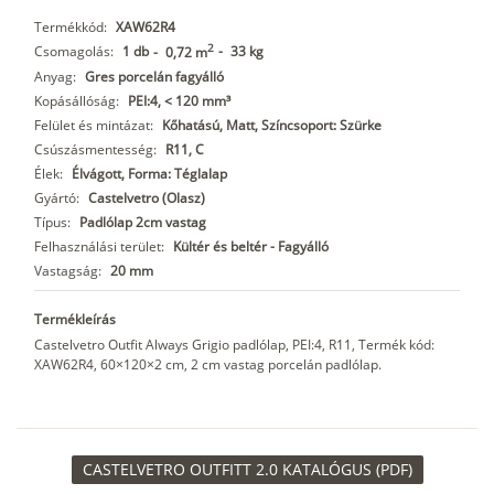
Termékkód:
XAW62R4
2
Csomagolás:
1 db
-
33 kg
-
0,72 m
Anyag:
Gres porcelán fagyálló
Kopásállóság:
PEI:4, < 120 mm³
Felület és mintázat:
Kőhatású, Matt, Színcsoport: Szürke
Csúszásmentesség:
R11, C
Élek:
Élvágott, Forma: Téglalap
Gyártó:
Castelvetro (Olasz)
Típus:
Padlólap 2cm vastag
Felhasználási terület:
Kültér és beltér - Fagyálló
Vastagság:
20 mm
Termékleírás
Castelvetro Outfit Always Grigio padlólap, PEI:4, R11, Termék kód:
XAW62R4, 60×120×2 cm, 2 cm vastag porcelán padlólap.
CASTELVETRO OUTFITT 2.0 KATALÓGUS (PDF)