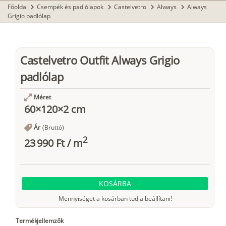
Főoldal
Csempék és padlólapok
Castelvetro
Always
Always
chevron_right
chevron_right
chevron_right
chevron_right
Grigio padlólap
Castelvetro Outfit Always Grigio
padlólap
Méret
60×120×2 cm
Ár
(Bruttó)
2
23 990 Ft
/
m
KOSÁRBA
Mennyiséget a kosárban tudja beállítani!
Termékjellemzők