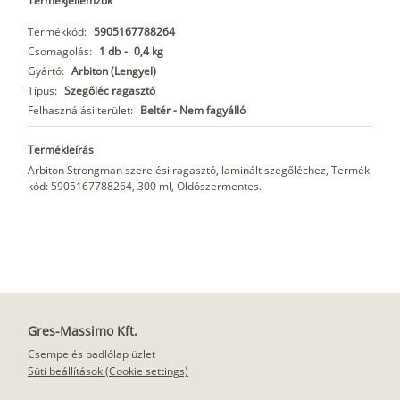
Termékjellemzők
Termékkód:
5905167788264
Csomagolás:
1 db
-
0,4 kg
Gyártó:
Arbiton (Lengyel)
Típus:
Szegőléc ragasztó
Felhasználási terület:
Beltér - Nem fagyálló
Termékleírás
Arbiton Strongman szerelési ragasztó, laminált szegőléchez, Termék
kód: 5905167788264, 300 ml, Oldószermentes.
Gres-Massimo Kft.
Csempe és padlólap üzlet
Süti beállítások (Cookie settings)