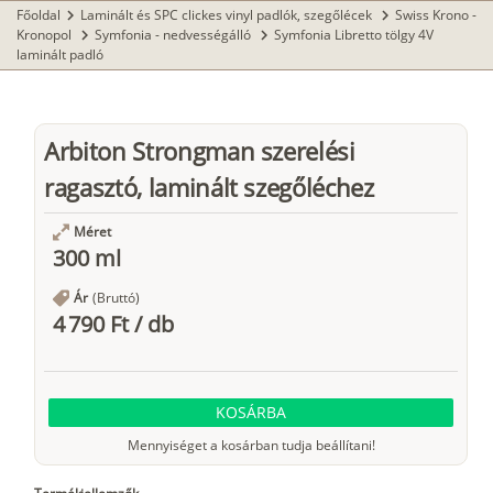
Főoldal
Laminált és SPC clickes vinyl padlók, szegőlécek
Swiss Krono -
chevron_right
chevron_right
Kronopol
Symfonia - nedvességálló
Symfonia Libretto tölgy 4V
chevron_right
chevron_right
laminált padló
Arbiton Strongman szerelési
ragasztó, laminált szegőléchez
Méret
300 ml
Ár
(Bruttó)
4 790 Ft
/
db
KOSÁRBA
Mennyiséget a kosárban tudja beállítani!