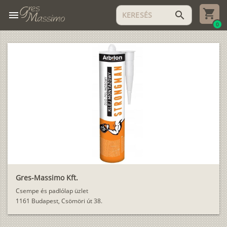
menu
search
0
Gres-Massimo Kft.
Csempe és padlólap üzlet
1161 Budapest, Csömöri út 38.