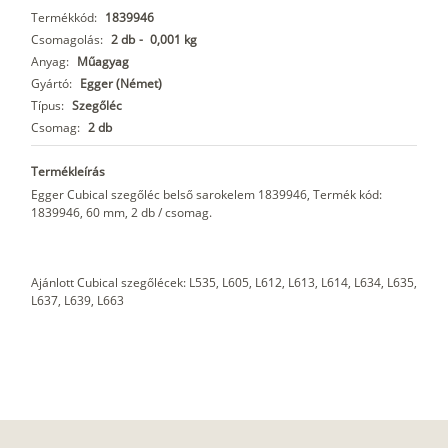
Termékkód:
1839946
Csomagolás:
2 db
-
0,001 kg
Anyag:
Műagyag
Gyártó:
Egger (Német)
Típus:
Szegőléc
Csomag:
2 db
Termékleírás
Egger Cubical szegőléc belső sarokelem 1839946, Termék kód:
1839946, 60 mm, 2 db / csomag.
Ajánlott Cubical szegőlécek: L535, L605, L612, L613, L614, L634, L635,
L637, L639, L663