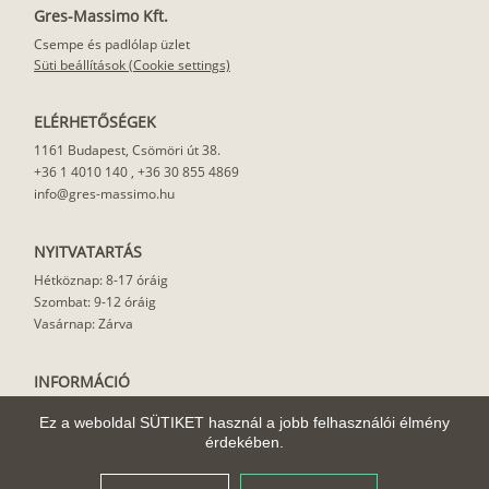
Gres-Massimo Kft.
Csempe és padlólap üzlet
Süti beállítások (Cookie settings)
ELÉRHETŐSÉGEK
1161 Budapest, Csömöri út 38.
+36 1 4010 140
,
+36 30 855 4869
info@gres-massimo.hu
NYITVATARTÁS
Hétköznap: 8-17 óráig
Szombat: 9-12 óráig
Vasárnap: Zárva
INFORMÁCIÓ
Vásárlási feltételek
Ez a weboldal SÜTIKET használ a jobb felhasználói élmény
Felhasználási javaslat
érdekében.
Házhoz szállítás
Rólunk