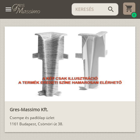
menu
search
0
Gres-Massimo Kft.
Csempe és padlólap üzlet
1161 Budapest, Csömöri út 38.