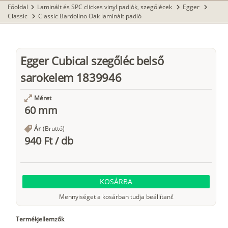
Főoldal
Laminált és SPC clickes vinyl padlók, szegőlécek
Egger
chevron_right
chevron_right
chevron_right
Classic
Classic Bardolino Oak laminált padló
chevron_right
Egger Cubical szegőléc belső
sarokelem 1839946
Méret
60 mm
Ár
(Bruttó)
940 Ft
/
db
KOSÁRBA
Mennyiséget a kosárban tudja beállítani!
Termékjellemzők