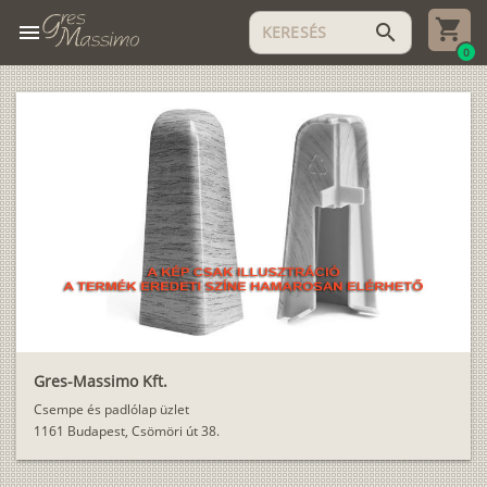
menu
search
0
Gres-Massimo Kft.
Csempe és padlólap üzlet
1161 Budapest, Csömöri út 38.