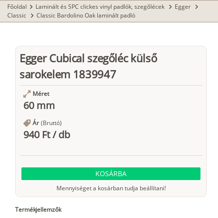
Főoldal
Laminált és SPC clickes vinyl padlók, szegőlécek
Egger
chevron_right
chevron_right
chevron_right
Classic
Classic Bardolino Oak laminált padló
chevron_right
Egger Cubical szegőléc külső
sarokelem 1839947
Méret
60 mm
Ár
(Bruttó)
940 Ft
/
db
KOSÁRBA
Mennyiséget a kosárban tudja beállítani!
Termékjellemzők