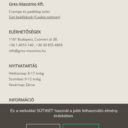
Gres-Massimo Kft.
Csempe és padlólap üzlet
Süti beállítások (Cookie settings)
ELÉRHETŐSÉGEK
1161 Budapest, Csömöri út 38.
+36 1 4010 140
,
+36 30 855 4869
info@gres-massimo.hu
NYITVATARTÁS
Hétköznap: 8-17 óráig
Szombat: 9-12 óráig
Vasárnap: Zárva
INFORMÁCIÓ
Vásárlási feltételek
Ez a weboldal SÜTIKET használ a jobb felhasználói élmény
Felhasználási javaslat
érdekében.
Házhoz szállítás
Rólunk