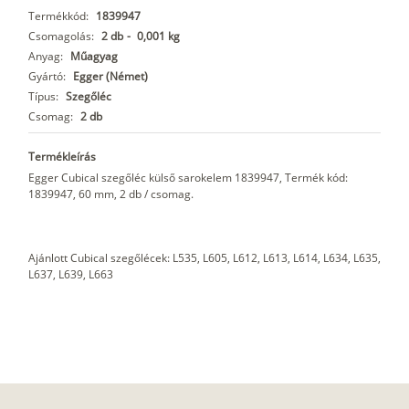
Termékkód:
1839947
Csomagolás:
2 db
-
0,001 kg
Anyag:
Műagyag
Gyártó:
Egger (Német)
Típus:
Szegőléc
Csomag:
2 db
Termékleírás
Egger Cubical szegőléc külső sarokelem 1839947, Termék kód:
1839947, 60 mm, 2 db / csomag.
Ajánlott Cubical szegőlécek: L535, L605, L612, L613, L614, L634, L635,
L637, L639, L663