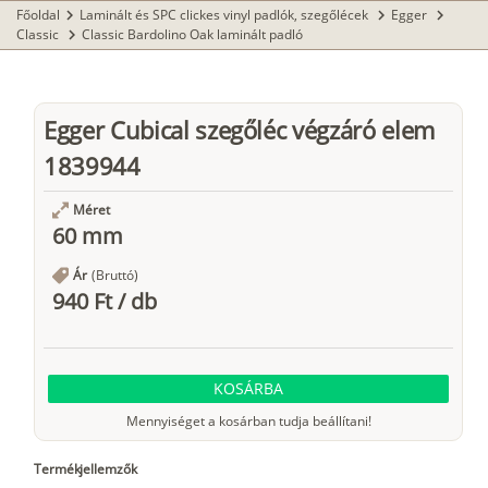
Főoldal
Laminált és SPC clickes vinyl padlók, szegőlécek
Egger
chevron_right
chevron_right
chevron_right
Classic
Classic Bardolino Oak laminált padló
chevron_right
Egger Cubical szegőléc végzáró elem
1839944
Méret
60 mm
Ár
(Bruttó)
940 Ft
/
db
KOSÁRBA
Mennyiséget a kosárban tudja beállítani!
Termékjellemzők