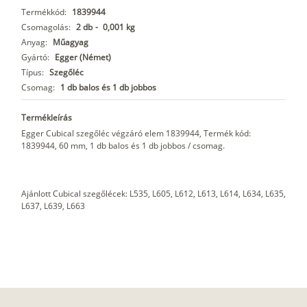
Termékkód:
1839944
Csomagolás:
2 db
-
0,001 kg
Anyag:
Műagyag
Gyártó:
Egger (Német)
Típus:
Szegőléc
Csomag:
1 db balos és 1 db jobbos
Termékleírás
Egger Cubical szegőléc végzáró elem 1839944, Termék kód:
1839944, 60 mm, 1 db balos és 1 db jobbos / csomag.
Ajánlott Cubical szegőlécek: L535, L605, L612, L613, L614, L634, L635,
L637, L639, L663