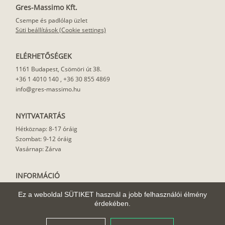
Gres-Massimo Kft.
Csempe és padlólap üzlet
Süti beállítások (Cookie settings)
ELÉRHETŐSÉGEK
1161 Budapest, Csömöri út 38.
+36 1 4010 140
,
+36 30 855 4869
info@gres-massimo.hu
NYITVATARTÁS
Hétköznap: 8-17 óráig
Szombat: 9-12 óráig
Vasárnap: Zárva
INFORMÁCIÓ
Vásárlási feltételek
Ez a weboldal SÜTIKET használ a jobb felhasználói élmény
Felhasználási javaslat
érdekében.
Házhoz szállítás
Rólunk