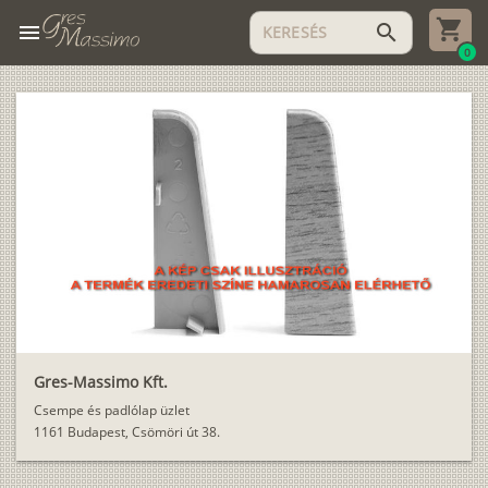
menu
search
0
Gres-Massimo Kft.
Csempe és padlólap üzlet
1161 Budapest, Csömöri út 38.