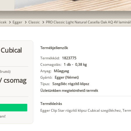
lécek
Egger
Classic
PRO Classic Light Natural Casella Oak AQ 4V laminál
chevron_right
chevron_right
chevron_right
Termékjellemzők
 Cubical
Termékkód:
1823775
Csomagolás:
1 db
-
0,38 kg
Anyag:
Műagyag
Bruttó)
Gyártó:
Egger (Német)
/
csomag
Típus:
Szegőléc rögzítő klipsz
Üzletünkben megtekinthető termék
Termékleírás
Egger Clip Star rögzítő klipsz Cubical szegőléchez, Term
ani!