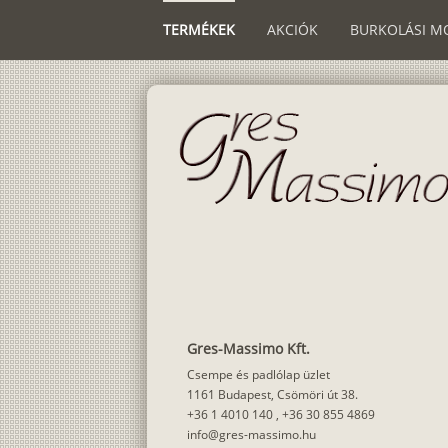
TERMÉKEK
AKCIÓK
BURKOLÁSI M
Gres-Massimo Kft.
Csempe és padlólap üzlet
1161 Budapest, Csömöri út 38.
+36 1 4010 140
,
+36 30 855 4869
info@gres-massimo.hu