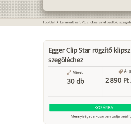
Főoldal
Laminált és SPC clickes vinyl padlók, szegő
chevron_right
Egger Clip Star rögzítő klipsz
szegőléchez
Ár
(
Méret
2 890 Ft
30 db
KOSÁRBA
Mennyiséget a kosárban tudja beállít