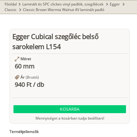
Főoldal
Laminált és SPC clickes vinyl padlók, szegőlécek
Egger
chevron_right
chevron_right
chevron_right
Classic
Classic Brown Warmia Walnut 4V laminált padló
chevron_right
Egger Cubical szegőléc belső
sarokelem L154
Méret
60 mm
Ár
(Bruttó)
940 Ft
/
db
KOSÁRBA
Mennyiséget a kosárban tudja beállítani!
Termékjellemzők