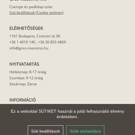
Csempe és padlólap üzlet
Süti beállítások (Cookie settings)
ELÉRHETŐSÉGEK
1161 Budapest, Csömöri út 38.
+36 1 4010 140
,
+36 30 855 4869
info@gres-massimo.hu
NYITVATARTÁS
Hétköznap: 8-17 óráig
Szombat: 9-12 óráig
Vasárnap: Zárva
INFORMÁCIÓ
Vásárlási feltételek
Ez a weboldal SÜTIKET használ a jobb felhasználói élmény
Felhasználási javaslat
érdekében.
Házhoz szállítás
Rólunk
Süti beállítások
Sütik elutasítása
Cikkek