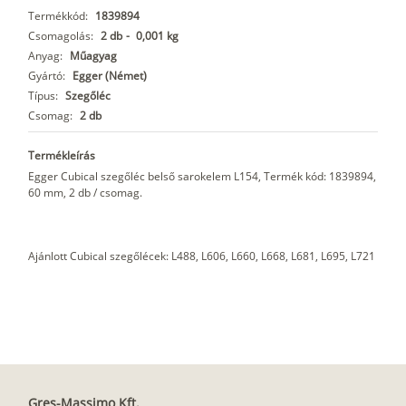
Termékkód:
1839894
Csomagolás:
2 db
-
0,001 kg
Anyag:
Műagyag
Gyártó:
Egger (Német)
Típus:
Szegőléc
Csomag:
2 db
Termékleírás
Egger Cubical szegőléc belső sarokelem L154, Termék kód: 1839894,
60 mm, 2 db / csomag.
Ajánlott Cubical szegőlécek: L488, L606, L660, L668, L681, L695, L721
Gres-Massimo Kft.