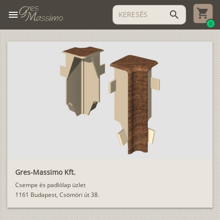
menu
search
0
Gres-Massimo Kft.
Csempe és padlólap üzlet
1161 Budapest, Csömöri út 38.