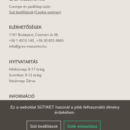
Csempe és padlólap üzlet
Süti beállítások (Cookie settings)
ELÉRHETŐSÉGEK
1161 Budapest, Csömöri út 38.
+36 1 4010 140
,
+36 30 855 4869
info@gres-massimo.hu
NYITVATARTÁS
Hétköznap: 8-17 óráig
Szombat: 9-12 óráig
Vasárnap: Zárva
INFORMÁCIÓ
Vásárlási feltételek
Ez a weboldal SÜTIKET használ a jobb felhasználói élmény
Felhasználási javaslat
érdekében.
Házhoz szállítás
Rólunk
Süti beállítások
Sütik elutasítása
Cikkek