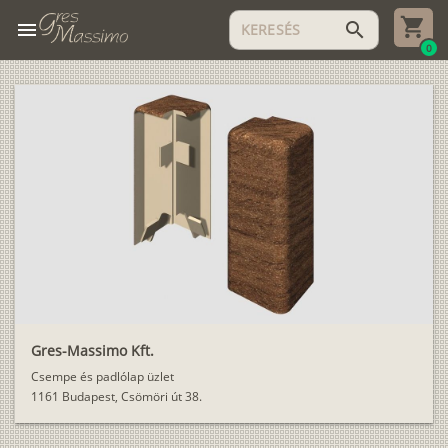
menu
search
0
Gres-Massimo Kft.
Csempe és padlólap üzlet
1161 Budapest, Csömöri út 38.