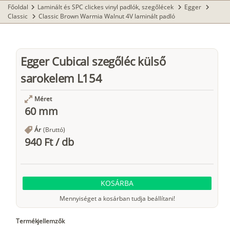
Főoldal
Laminált és SPC clickes vinyl padlók, szegőlécek
Egger
chevron_right
chevron_right
chevron_right
Classic
Classic Brown Warmia Walnut 4V laminált padló
chevron_right
Egger Cubical szegőléc külső
sarokelem L154
Méret
60 mm
Ár
(Bruttó)
940 Ft
/
db
KOSÁRBA
Mennyiséget a kosárban tudja beállítani!
Termékjellemzők