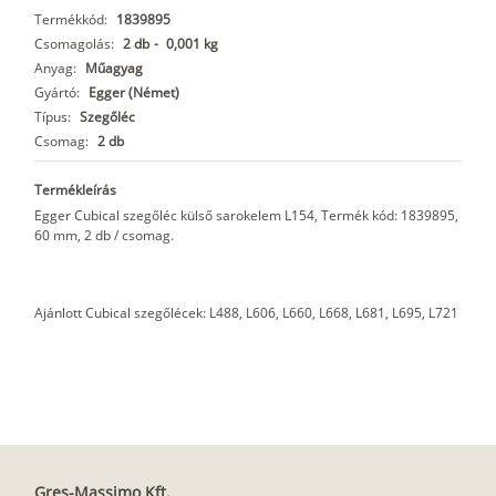
Termékkód:
1839895
Csomagolás:
2 db
-
0,001 kg
Anyag:
Műagyag
Gyártó:
Egger (Német)
Típus:
Szegőléc
Csomag:
2 db
Termékleírás
Egger Cubical szegőléc külső sarokelem L154, Termék kód: 1839895,
60 mm, 2 db / csomag.
Ajánlott Cubical szegőlécek: L488, L606, L660, L668, L681, L695, L721
Gres-Massimo Kft.