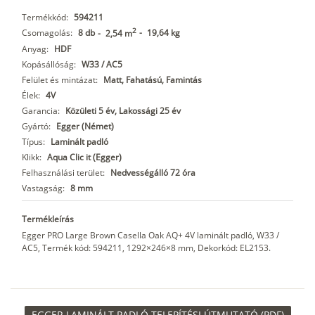
Termékkód:
594211
2
Csomagolás:
8 db
-
19,64 kg
-
2,54 m
Anyag:
HDF
Kopásállóság:
W33 / AC5
Felület és mintázat:
Matt, Fahatású, Famintás
Élek:
4V
Garancia:
Közületi 5 év, Lakossági 25 év
Gyártó:
Egger (Német)
Típus:
Laminált padló
Klikk:
Aqua Clic it (Egger)
Felhasználási terület:
Nedvességálló 72 óra
Vastagság:
8 mm
Termékleírás
Egger PRO Large Brown Casella Oak AQ+ 4V laminált padló, W33 /
AC5, Termék kód: 594211, 1292×246×8 mm, Dekorkód: EL2153.
EGGER LAMINÁLT PADLÓ TELEPÍTÉSI ÚTMUTATÓ (PDF)