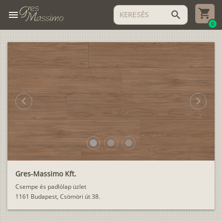
menu
search
0
chevron_left
chevron_right
lens
lens
lens
Gres-Massimo Kft.
Csempe és padlólap üzlet
1161 Budapest, Csömöri út 38.