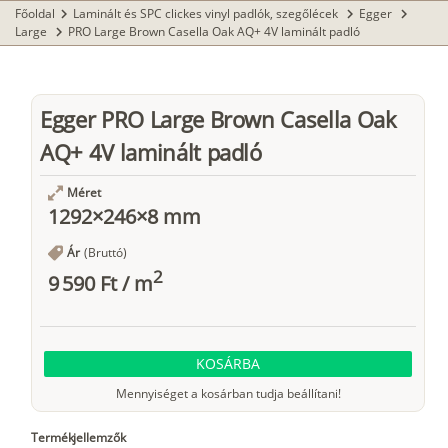
Főoldal
Laminált és SPC clickes vinyl padlók, szegőlécek
Egger
chevron_right
chevron_right
chevron_right
Large
PRO Large Brown Casella Oak AQ+ 4V laminált padló
chevron_right
Egger PRO Large Brown Casella Oak
AQ+ 4V laminált padló
Méret
1292×246×8 mm
Ár
(Bruttó)
2
9 590 Ft
/
m
KOSÁRBA
Mennyiséget a kosárban tudja beállítani!
Termékjellemzők