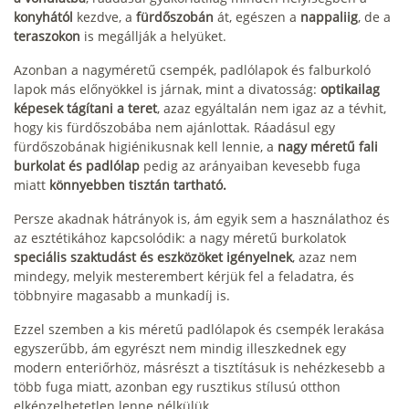
konyhától
kezdve, a
fürdőszobán
át, egészen a
nappaliig
, de a
teraszokon
is megállják a helyüket.
Azonban a nagyméretű csempék, padlólapok és falburkoló
lapok más előnyökkel is járnak, mint a divatosság:
optikailag
képesek tágítani a teret
, azaz egyáltalán nem igaz az a tévhit,
hogy kis fürdőszobába nem ajánlottak. Ráadásul egy
fürdőszobának higiénikusnak kell lennie, a
nagy méretű fali
burkolat és padlólap
pedig az arányaiban kevesebb fuga
miatt
könnyebben tisztán tartható.
Persze akadnak hátrányok is, ám egyik sem a használathoz és
az esztétikához kapcsolódik: a nagy méretű burkolatok
speciális szaktudást és eszközöket igényelnek
, azaz nem
mindegy, melyik mesterembert kérjük fel a feladatra, és
többnyire magasabb a munkadíj is.
Ezzel szemben a kis méretű padlólapok és csempék lerakása
egyszerűbb, ám egyrészt nem mindig illeszkednek egy
modern enteriőrhöz, másrészt a tisztításuk is nehézkesebb a
több fuga miatt, azonban egy rusztikus stílusú otthon
elképzelhetetlen lenne nélkülük.