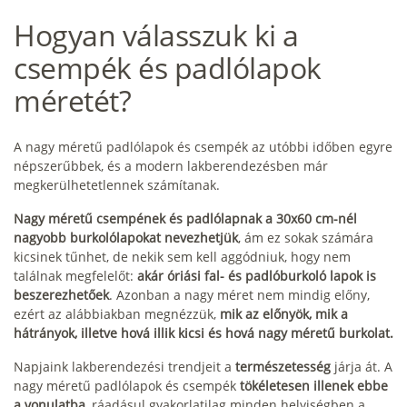
Hogyan válasszuk ki a
csempék és padlólapok
méretét?
A nagy méretű padlólapok és csempék az utóbbi időben egyre
népszerűbbek, és a modern lakberendezésben már
megkerülhetetlennek számítanak.
Nagy méretű csempének és padlólapnak a 30x60 cm-nél
nagyobb burkolólapokat nevezhetjük
, ám ez sokak számára
kicsinek tűnhet, de nekik sem kell aggódniuk, hogy nem
találnak megfelelőt:
akár óriási fal- és padlóburkoló lapok is
beszerezhetőek
. Azonban a nagy méret nem mindig előny,
ezért az alábbiakban megnézzük,
mik az előnyök, mik a
hátrányok, illetve hová illik kicsi és hová nagy méretű burkolat.
Napjaink lakberendezési trendjeit a
természetesség
járja át. A
nagy méretű padlólapok és csempék
tökéletesen illenek ebbe
a vonulatba
, ráadásul gyakorlatilag minden helyiségben a