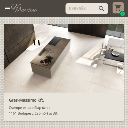
menu
search
0
Gres-Massimo Kft.
Csempe és padlólap üzlet
1161 Budapest, Csömöri út 38.