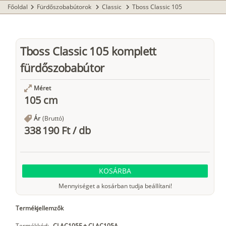
Főoldal
Fürdőszobabútorok
Classic
Tboss Classic 105
chevron_right
chevron_right
chevron_right
Tboss Classic 105 komplett
fürdőszobabútor
Méret
105 cm
Ár
(Bruttó)
338 190 Ft
/
db
KOSÁRBA
Mennyiséget a kosárban tudja beállítani!
Termékjellemzők
Termékkód:
CLAC105F + CLAC105A