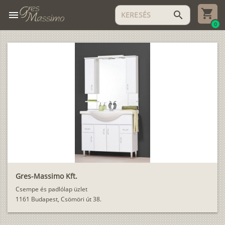
menu
search
0
Gres-Massimo Kft.
Csempe és padlólap üzlet
1161 Budapest, Csömöri út 38.