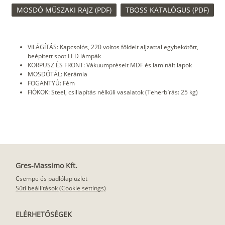
MOSDÓ MŰSZAKI RAJZ (PDF)
TBOSS KATALÓGUS (PDF)
VILÁGÍTÁS: Kapcsolós, 220 voltos földelt aljzattal egybekötött,
beépített spot LED lámpák
KORPUSZ ÉS FRONT: Vákuumpréselt MDF és laminált lapok
MOSDÓTÁL: Kerámia
FOGANTYÚ: Fém
FIÓKOK: Steel, csillapítás nélküli vasalatok (Teherbírás: 25 kg)
Gres-Massimo Kft.
Csempe és padlólap üzlet
Süti beállítások (Cookie settings)
ELÉRHETŐSÉGEK