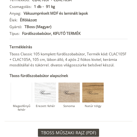
Csomagolás:
1 db
-
91 kg
Anyag:
Vákuumpréselt MDF és laminált lapok
Élek:
Élfóliázott
Gyártó:
TBoss (Magyar)
Típus:
Fürdőszobabútor, KIFUTÓ TERMÉK
Termékleírás
Tboss Classic 105 komplett fürdőszobabútor, Termék kód: CLAC105F
+ CLAC105A, 105 cm, lábon álló, 4 ajtós 2 fiókos kivitel, kerámia
mosdótállal és tükörrel. divatos világosszürke belsővel készül.
Tboss fürdőszobabútor alapszínek
Magasfényű
Erezett fehér
Sonoma
Natúr tölgy
fehér
TBOSS MŰSZAKI RAJZ (PDF)