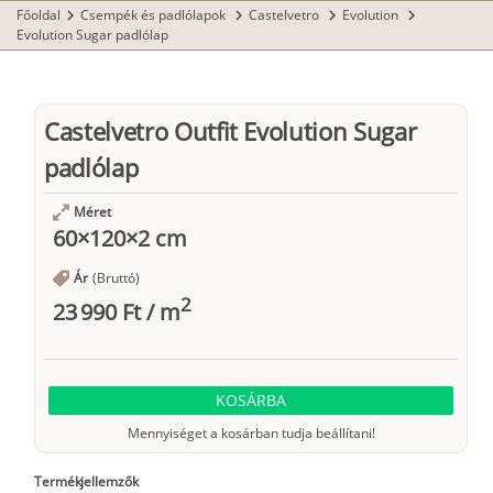
Főoldal
Csempék és padlólapok
Castelvetro
Evolution
chevron_right
chevron_right
chevron_right
chevron_right
Evolution Sugar padlólap
Castelvetro Outfit Evolution Sugar
padlólap
Méret
60×120×2 cm
Ár
(Bruttó)
2
23 990 Ft
/
m
KOSÁRBA
Mennyiséget a kosárban tudja beállítani!
Termékjellemzők