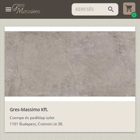
menu
search
0
chevron_left
chevron_right
lens
lens
lens
lens
Gres-Massimo Kft.
Csempe és padlólap üzlet
1161 Budapest, Csömöri út 38.