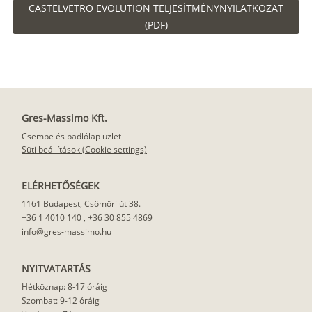
CASTELVETRO EVOLUTION TELJESÍTMÉNYNYILATKOZAT
(PDF)
Gres-Massimo Kft.
Csempe és padlólap üzlet
Süti beállítások (Cookie settings)
ELÉRHETŐSÉGEK
1161 Budapest, Csömöri út 38.
+36 1 4010 140
,
+36 30 855 4869
info@gres-massimo.hu
NYITVATARTÁS
Hétköznap: 8-17 óráig
Szombat: 9-12 óráig