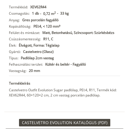
Termékkód:
XEV62R44
2
Csomagolás:
1 db
-
33 kg
-
0,72 m
Anyag:
Gres porcelán fagyálló
Kopásállóság:
PEI:4, < 120 mm³
Felület és mintázat:
Matt, Betonhatású, Színcsoport: Szürkésbézs
Csúszásmentesség:
R11, C
Élek:
Élvágott, Forma: Téglalap
Gyártó:
Castelvetro (Olasz)
Típus:
Padlólap 2cm vastag
Felhasználási terület:
Kültér és beltér - Fagyálló
Vastagság:
20 mm
Termékleírás
Castelvetro Outfit Evolution Sugar padlólap, PEI:4, R11, Termék kód:
XEV62R44, 60×120×2 cm, 2 cm vastag porcelán padlólap.
CASTELVETRO EVOLUTION KATALÓGUS (PDF)