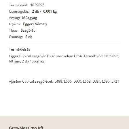
Termékkód:
1839895
Csomagolás:
2 db
-
0,001 kg
Anyag:
Műagyag
Gyártó:
Egger (Német)
Típus:
Szegőléc
Csomag:
2 db
Termékleírás
Egger Cubical szegőléc külső sarokelem L154, Termék kód: 1839895,
60 mm, 2 db / csomag.
Ajánlott Cubical szegőlécek: L488, L606, L660, L668, L681, L695, L721
Gres-Massimo Kft.