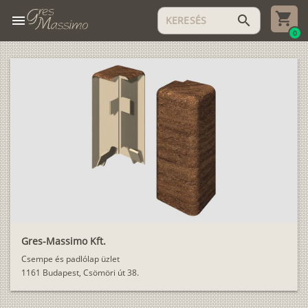
menu
search
0
Gres-Massimo Kft.
Csempe és padlólap üzlet
1161 Budapest, Csömöri út 38.