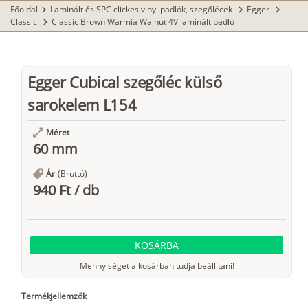
Főoldal
Laminált és SPC clickes vinyl padlók, szegőlécek
Egger
chevron_right
chevron_right
chevron_right
Classic
Classic Brown Warmia Walnut 4V laminált padló
chevron_right
Egger Cubical szegőléc külső
sarokelem L154
Méret
60 mm
Ár
(Bruttó)
940 Ft
/
db
KOSÁRBA
Mennyiséget a kosárban tudja beállítani!
Termékjellemzők