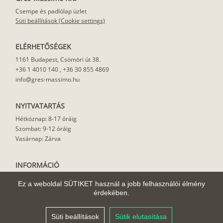
Csempe és padlólap üzlet
Süti beállítások (Cookie settings)
ELÉRHETŐSÉGEK
1161 Budapest, Csömöri út 38.
+36 1 4010 140
,
+36 30 855 4869
info@gres-massimo.hu
NYITVATARTÁS
Hétköznap: 8-17 óráig
Szombat: 9-12 óráig
Vasárnap: Zárva
INFORMÁCIÓ
Vásárlási feltételek
Ez a weboldal SÜTIKET használ a jobb felhasználói élmény
Felhasználási javaslat
érdekében.
Házhoz szállítás
Rólunk
Süti beállítások
Sütik elutasítása
Cikkek