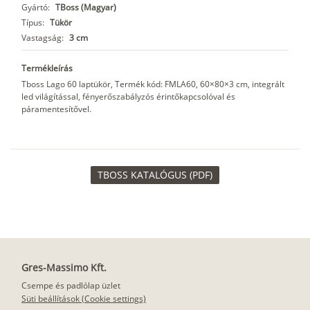
Gyártó:
TBoss (Magyar)
Típus:
Tükör
Vastagság:
3 cm
Termékleírás
Tboss Lago 60 laptükör, Termék kód: FMLA60, 60×80×3 cm, integrált
led világítással, fényerőszabályzós érintőkapcsolóval és
páramentesítővel.
TBOSS KATALÓGUS (PDF)
Gres-Massimo Kft.
Csempe és padlólap üzlet
Süti beállítások (Cookie settings)