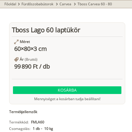
Főoldal
Fürdőszobabútorok
Carvea
Tboss Carvea 60 - 80
chevron_right
chevron_right
chevron_right
Tboss Lago 60 laptükör
Méret
60×80×3 cm
Ár
(Bruttó)
99 890 Ft
/
db
KOSÁRBA
Mennyiséget a kosárban tudja beállítani!
Termékjellemzők
Termékkód:
FMLA60
Csomagolás:
1 db
-
10 kg