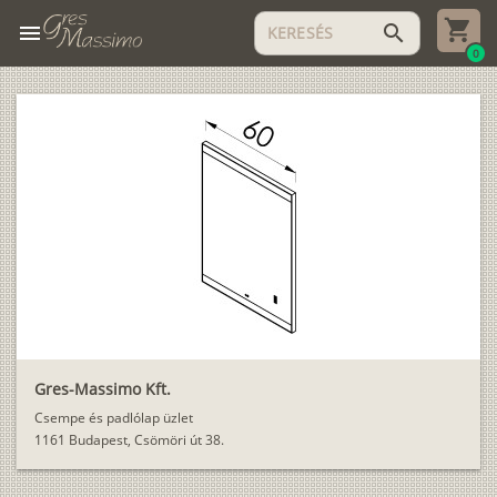
menu
search
0
Gres-Massimo Kft.
Csempe és padlólap üzlet
1161 Budapest, Csömöri út 38.