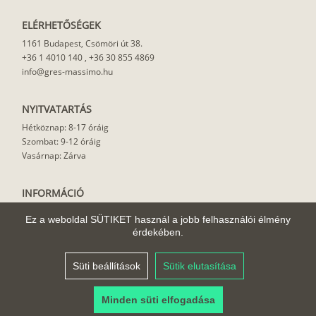
ELÉRHETŐSÉGEK
1161 Budapest, Csömöri út 38.
+36 1 4010 140
,
+36 30 855 4869
info@gres-massimo.hu
NYITVATARTÁS
Hétköznap: 8-17 óráig
Szombat: 9-12 óráig
Vasárnap: Zárva
INFORMÁCIÓ
Vásárlási feltételek
Ez a weboldal SÜTIKET használ a jobb felhasználói élmény
Felhasználási javaslat
érdekében.
Házhoz szállítás
Rólunk
Süti beállítások
Sütik elutasítása
Cikkek
Minden süti elfogadása