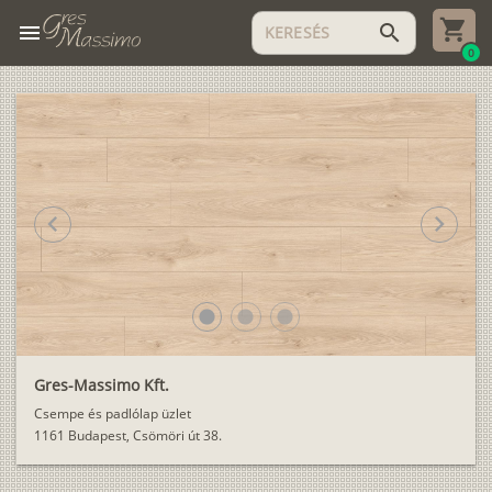
menu
search
0
chevron_left
chevron_right
lens
lens
lens
Gres-Massimo Kft.
Csempe és padlólap üzlet
1161 Budapest, Csömöri út 38.