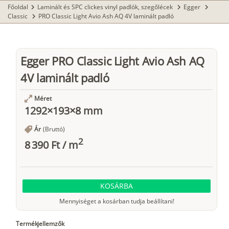
Főoldal
Laminált és SPC clickes vinyl padlók, szegőlécek
Egger
chevron_right
chevron_right
chevron_right
Classic
PRO Classic Light Avio Ash AQ 4V laminált padló
chevron_right
Egger PRO Classic Light Avio Ash AQ
4V laminált padló
Méret
1292×193×8 mm
Ár
(Bruttó)
2
8 390 Ft
/
m
KOSÁRBA
Mennyiséget a kosárban tudja beállítani!
Termékjellemzők