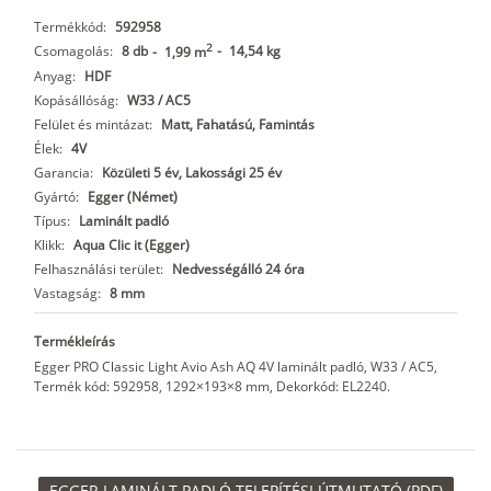
Termékkód:
592958
2
Csomagolás:
8 db
-
14,54 kg
-
1,99 m
Anyag:
HDF
Kopásállóság:
W33 / AC5
Felület és mintázat:
Matt, Fahatású, Famintás
Élek:
4V
Garancia:
Közületi 5 év, Lakossági 25 év
Gyártó:
Egger (Német)
Típus:
Laminált padló
Klikk:
Aqua Clic it (Egger)
Felhasználási terület:
Nedvességálló 24 óra
Vastagság:
8 mm
Termékleírás
Egger PRO Classic Light Avio Ash AQ 4V laminált padló, W33 / AC5,
Termék kód: 592958, 1292×193×8 mm, Dekorkód: EL2240.
EGGER LAMINÁLT PADLÓ TELEPÍTÉSI ÚTMUTATÓ (PDF)