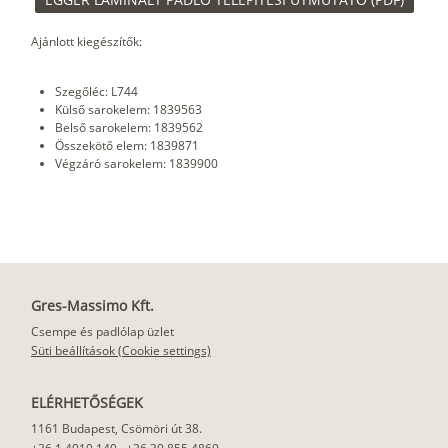
Ajánlott kiegészítők:
Szegőléc: L744
Külső sarokelem: 1839563
Belső sarokelem: 1839562
Összekötő elem: 1839871
Végzáró sarokelem: 1839900
Gres-Massimo Kft.
Csempe és padlólap üzlet
Süti beállítások (Cookie settings)
ELÉRHETŐSÉGEK
1161 Budapest, Csömöri út 38.