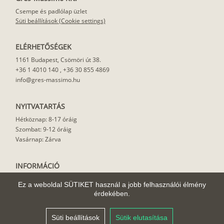
Csempe és padlólap üzlet
Süti beállítások (Cookie settings)
ELÉRHETŐSÉGEK
1161 Budapest, Csömöri út 38.
+36 1 4010 140
,
+36 30 855 4869
info@gres-massimo.hu
NYITVATARTÁS
Hétköznap: 8-17 óráig
Szombat: 9-12 óráig
Vasárnap: Zárva
INFORMÁCIÓ
Vásárlási feltételek
Ez a weboldal SÜTIKET használ a jobb felhasználói élmény
Felhasználási javaslat
érdekében.
Házhoz szállítás
Rólunk
Süti beállítások
Sütik elutasítása
Cikkek