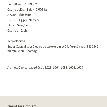
Termékkód:
1839862
Csomagolás:
2 db
-
0,001 kg
Anyag:
Műagyag
Gyártó:
Egger (Német)
Típus:
Szegőléc
Csomag:
2 db
Termékleírás
Egger Cubical szegőléc belső sarokelem L699, Termék kód: 1839862,
60 mm, 2 db / csomag.
Ajánlott Cubical szegőlécek: L623, L661, L688, L693, L699
Gres-Massimo Kft.