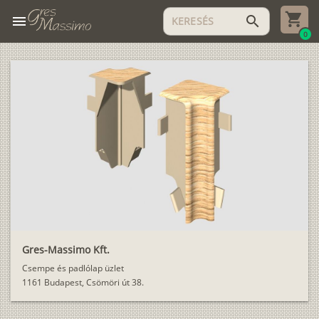
menu
search
0
Gres-Massimo Kft.
Csempe és padlólap üzlet
1161 Budapest, Csömöri út 38.