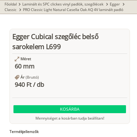
Főoldal
Laminált és SPC clickes vinyl padlók, szegőlécek
Egger
chevron_right
chevron_right
chevron_right
Classic
PRO Classic Light Natural Casella Oak AQ 4V laminált padló
chevron_right
Egger Cubical szegőléc belső
sarokelem L699
Méret
60 mm
Ár
(Bruttó)
940 Ft
/
db
KOSÁRBA
Mennyiséget a kosárban tudja beállítani!
Termékjellemzők