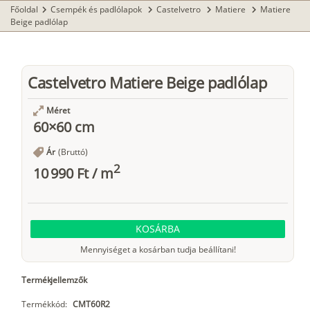
Főoldal
Csempék és padlólapok
Castelvetro
Matiere
Matiere
chevron_right
chevron_right
chevron_right
chevron_right
Beige padlólap
Castelvetro Matiere Beige padlólap
Méret
60×60 cm
Ár
(Bruttó)
2
10 990 Ft
/
m
KOSÁRBA
Mennyiséget a kosárban tudja beállítani!
Termékjellemzők
Termékkód:
CMT60R2