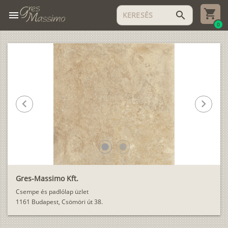
menu
search
0
chevron_left
chevron_right
lens
lens
Gres-Massimo Kft.
Csempe és padlólap üzlet
1161 Budapest, Csömöri út 38.