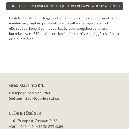
CASTELVETRO MATIERE TELJESÍTMÉNYNYILATKOZAT (PDF)
Castelvetro Matiere Beige padlólap 60×60 cm-es mérete miatt szinte
minden helyiségben jól mutat. Jó kopásállósága végett ajánljuk
előszobába, konyhába, nappaliba, üzlethelységekbe és terasz
burkolására is. R10-es felülete kevésbé csúszós és még jól tisztítható
ez a burkolólap.
Gres-Massimo Kft.
Csempe és padlólap üzlet
Süti beállítások (Cookie settings)
ELÉRHETŐSÉGEK
1161 Budapest, Csömöri út 38.
+36 1 4010 140
,
+36 30 855 4869