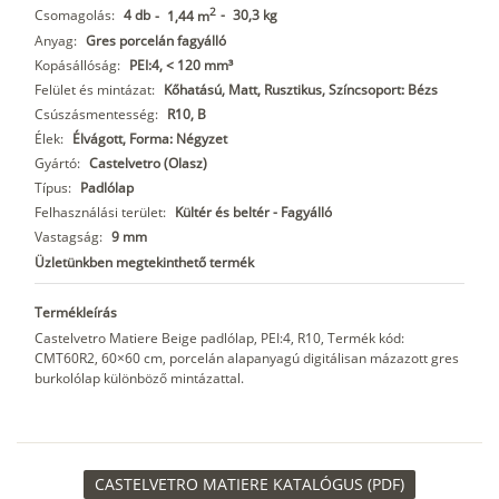
2
Csomagolás:
4 db
-
30,3 kg
-
1,44 m
Anyag:
Gres porcelán fagyálló
Kopásállóság:
PEI:4, < 120 mm³
Felület és mintázat:
Kőhatású, Matt, Rusztikus, Színcsoport: Bézs
Csúszásmentesség:
R10, B
Élek:
Élvágott, Forma: Négyzet
Gyártó:
Castelvetro (Olasz)
Típus:
Padlólap
Felhasználási terület:
Kültér és beltér - Fagyálló
Vastagság:
9 mm
Üzletünkben megtekinthető termék
Termékleírás
Castelvetro Matiere Beige padlólap, PEI:4, R10, Termék kód:
CMT60R2, 60×60 cm, porcelán alapanyagú digitálisan mázazott gres
burkolólap különböző mintázattal.
CASTELVETRO MATIERE KATALÓGUS (PDF)