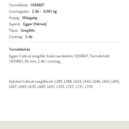
Termékkód:
1839867
Csomagolás:
2 db
-
0,001 kg
Anyag:
Műagyag
Gyártó:
Egger (Német)
Típus:
Szegőléc
Csomag:
2 db
Termékleírás
Egger Cubical szegőléc külső sarokelem 1839867, Termék kód:
1839867, 60 mm, 2 db / csomag.
Ajánlott Cubical szegőlécek: L289, L588, L633, L642, L646, L662, L665,
L667, L669, L670, L689, L697, L703, L727, L731, L735