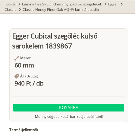
Főoldal
Laminált és SPC clickes vinyl padlók, szegőlécek
Egger
chevron_right
chevron_right
chevron_right
Classic
Classic Honey Pinot Oak AQ 4V laminált padló
chevron_right
Egger Cubical szegőléc külső
sarokelem 1839867
Méret
60 mm
Ár
(Bruttó)
940 Ft
/
db
KOSÁRBA
Mennyiséget a kosárban tudja beállítani!
Termékjellemzők