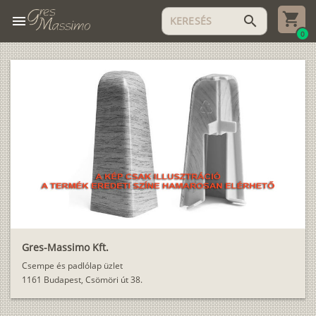
menu
search
0
Gres-Massimo Kft.
Csempe és padlólap üzlet
1161 Budapest, Csömöri út 38.