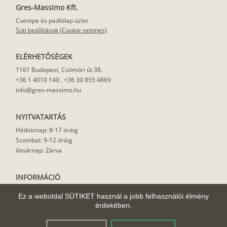
Gres-Massimo Kft.
Csempe és padlólap üzlet
Süti beállítások (Cookie settings)
ELÉRHETŐSÉGEK
1161 Budapest, Csömöri út 38.
+36 1 4010 140
,
+36 30 855 4869
info@gres-massimo.hu
NYITVATARTÁS
Hétköznap: 8-17 óráig
Szombat: 9-12 óráig
Vasárnap: Zárva
INFORMÁCIÓ
Vásárlási feltételek
Ez a weboldal SÜTIKET használ a jobb felhasználói élmény
Felhasználási javaslat
érdekében.
Házhoz szállítás
Rólunk