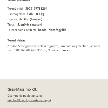
Termékjellemzők
Termékkód:
5905167788264
Csomagolás:
1 db
-
0,4 kg
Gyártó:
Arbiton (Lengyel)
Típus:
Szegőléc ragasztó
Felhasználási terület:
Beltér - Nem fagyálló
Termékleírás
Arbiton Strongman szerelési ragasztó, laminált szegőléchez, Termék
kód: 5905167788264, 300 ml, Oldószermentes.
Gres-Massimo Kft.
Csempe és padlólap üzlet
Süti beállítások (Cookie settings)