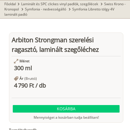
Főoldal
Laminált és SPC clickes vinyl padlók, szegőlécek
Swiss Krono -
chevron_right
chevron_right
Kronopol
Symfonia - nedvességálló
Symfonia Libretto tölgy 4V
chevron_right
chevron_right
laminált padló
Arbiton Strongman szerelési
ragasztó, laminált szegőléchez
Méret
300 ml
Ár
(Bruttó)
4 790 Ft
/
db
KOSÁRBA
Mennyiséget a kosárban tudja beállítani!