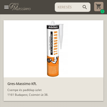
menu
search
0
Gres-Massimo Kft.
Csempe és padlólap üzlet
1161 Budapest, Csömöri út 38.