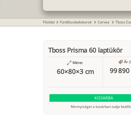
Főoldal
Fürdőszobabútorok
Carvea
Tboss Car
chevron_right
chevron_right
chevron_right
Tboss Prisma 60 laptükör
Ár
(
Méret
99 890 
60×80×3 cm
KOSÁRBA
Mennyiséget a kosárban tudja beállít