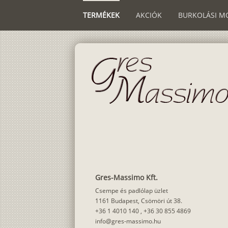
TERMÉKEK
AKCIÓK
BURKOLÁSI M
Gres-Massimo Kft.
Csempe és padlólap üzlet
1161 Budapest, Csömöri út 38.
+36 1 4010 140
,
+36 30 855 4869
info@gres-massimo.hu