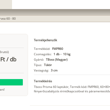
vea 60 - 80
Termékjellemzők
Termékkód:
FMPR60
Bruttó)
Csomagolás:
1 db
-
10 kg
Ft
/
db
Gyártó:
TBoss (Magyar)
Típus:
Tükör
Vastagság:
3 cm
Termékleírás
Tboss Prisma 60 laptükör, Termék kód: FMPR60, 60×80×3 
ani!
fényerőszabályzós érintőkapcsolóval és páramentesítőv