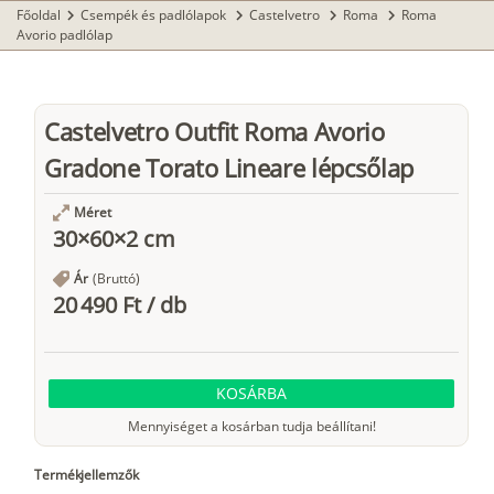
Főoldal
Csempék és padlólapok
Castelvetro
Roma
Roma
chevron_right
chevron_right
chevron_right
chevron_right
Avorio padlólap
Castelvetro Outfit Roma Avorio
Gradone Torato Lineare lépcsőlap
Méret
30×60×2 cm
Ár
(Bruttó)
20 490 Ft
/
db
KOSÁRBA
Mennyiséget a kosárban tudja beállítani!
Termékjellemzők