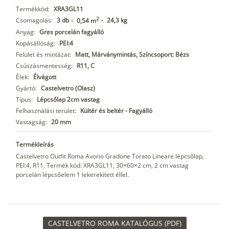
Termékkód:
XRA3GL11
2
Csomagolás:
3 db
-
24,3 kg
-
0,54 m
Anyag:
Gres porcelán fagyálló
Kopásállóság:
PEI:4
Felület és mintázat:
Matt, Márványmintás, Színcsoport: Bézs
Csúszásmentesség:
R11, C
Élek:
Élvágott
Gyártó:
Castelvetro (Olasz)
Típus:
Lépcsőlap 2cm vastag
Felhasználási terület:
Kültér és beltér - Fagyálló
Vastagság:
20 mm
Termékleírás
Castelvetro Outfit Roma Avorio Gradone Torato Lineare lépcsőlap,
PEI:4, R11, Termék kód: XRA3GL11, 30×60×2 cm, 2 cm vastag
porcelán lépcsőelem 1 lekerekített éllel.
CASTELVETRO ROMA KATALÓGUS (PDF)