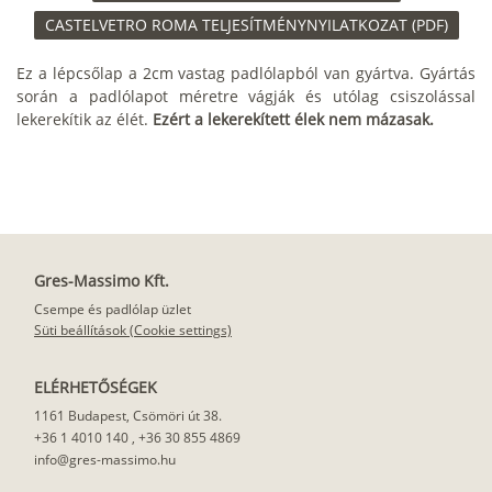
CASTELVETRO ROMA TELJESÍTMÉNYNYILATKOZAT (PDF)
Ez a lépcsőlap a 2cm vastag padlólapból van gyártva. Gyártás
során a padlólapot méretre vágják és utólag csiszolással
lekerekítik az élét.
Ezért a lekerekített élek nem mázasak.
Gres-Massimo Kft.
Csempe és padlólap üzlet
Süti beállítások (Cookie settings)
ELÉRHETŐSÉGEK
1161 Budapest, Csömöri út 38.
+36 1 4010 140
,
+36 30 855 4869
info@gres-massimo.hu