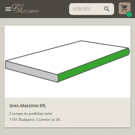
menu
search
0
Gres-Massimo Kft.
Csempe és padlólap üzlet
1161 Budapest, Csömöri út 38.