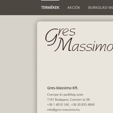
TERMÉKEK
AKCIÓK
BURKOLÁSI M
Gres-Massimo Kft.
Csempe és padlólap üzlet
1161 Budapest, Csömöri út 38.
+36 1 4010 140
,
+36 30 855 4869
info@gres-massimo.hu