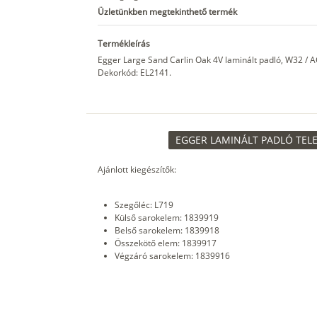
Üzletünkben megtekinthető termék
Termékleírás
Egger Large Sand Carlin Oak 4V laminált padló, W32 /
Dekorkód: EL2141.
EGGER LAMINÁLT PADLÓ TELE
Ajánlott kiegészítők:
Szegőléc: L719
Külső sarokelem: 1839919
Belső sarokelem: 1839918
Összekötő elem: 1839917
Végzáró sarokelem: 1839916