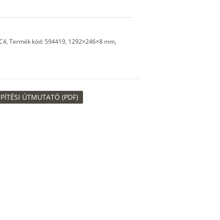
 AC4, Termék kód: 594419, 1292×246×8 mm,
PÍTÉSI ÚTMUTATÓ (PDF)