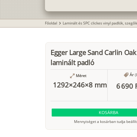
Főoldal
Laminált és SPC clickes vinyl padlók, szegő
chevron_right
Egger Large Sand Carlin Oak
laminált padló
Ár
(
Méret
1292×246×8 mm
6 690 
KOSÁRBA
Mennyiséget a kosárban tudja beállít