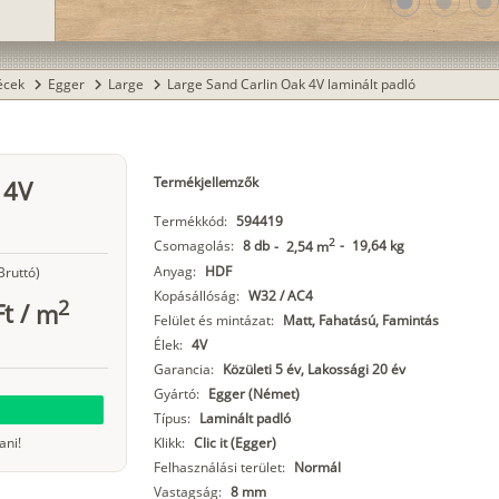
lens
lens
lens
lécek
Egger
Large
Large Sand Carlin Oak 4V laminált padló
chevron_right
chevron_right
chevron_right
Termékjellemzők
 4V
Termékkód:
594419
2
Csomagolás:
8 db
-
19,64 kg
-
2,54 m
Anyag:
HDF
Bruttó)
Kopásállóság:
W32 / AC4
2
Ft
/
m
Felület és mintázat:
Matt, Fahatású, Famintás
Élek:
4V
Garancia:
Közületi 5 év, Lakossági 20 év
Gyártó:
Egger (Német)
Típus:
Laminált padló
ani!
Klikk:
Clic it (Egger)
Felhasználási terület:
Normál
Vastagság:
8 mm