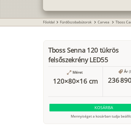
Főoldal
Fürdőszobabútorok
Carvea
Tboss Ca
chevron_right
chevron_right
chevron_right
Tboss Senna 120 tükrös
felsőszekrény LED55
Ár
(
Méret
236 890
120×80×16 cm
KOSÁRBA
Mennyiséget a kosárban tudja beállít