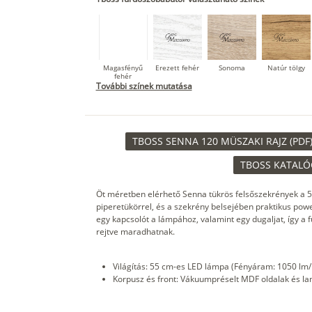
Magasfényű
Erezett fehér
Sonoma
Natúr tölgy
fehér
További színek mutatása
Loft beton
Szupermatt
Lágy krém
Kasmír
TBOSS SENNA 120 MÜSZAKI RAJZ (PDF
fehér
TBOSS KATALÓG
Öt méretben elérhető Senna tükrös felsőszekrények a 5
Matt
Antracit
Matt fekete
piperetükörrel, és a szekrény belsejében praktikus powe
indigókék
egy kapcsolót a lámpához, valamint egy dugaljat, így a 
rejtve maradhatnak.
Világítás: 55 cm-es LED lámpa (Fényáram: 1050 lm
Korpusz és front: Vákuumpréselt MDF oldalak és la