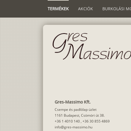
TERMÉKEK
AKCIÓK
BURKOLÁSI M
Gres-Massimo Kft.
Csempe és padlólap üzlet
1161 Budapest, Csömöri út 38.
+36 1 4010 140
,
+36 30 855 4869
info@gres-massimo.hu