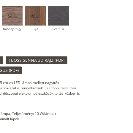
Dohány tölgy
Tuja
Grafit fa
Kőszürke
Nádzöld
Füstös zöld
)
TBOSS SENNA 3D RAJZ (PDF)
US (PDF)
5 cm-es LED lámpa mellett nagyítós
rbox-szal is rendelkeznek. Ez utóbbi tartalmaz
fürdőszobai elektromos eszközök töltés közben is
/lámpa, Teljesítmény: 10 W/lámpa)
minált lapok