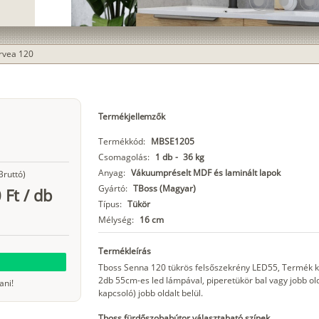
lens
lens
lens
rvea 120
Termékjellemzők
Termékkód:
MBSE1205
Csomagolás:
1 db
-
36 kg
Anyag:
Vákuumpréselt MDF és laminált lapok
Bruttó)
Gyártó:
TBoss (Magyar)
 Ft
/
db
Típus:
Tükör
Mélység:
16 cm
Termékleírás
Tboss Senna 120 tükrös felsőszekrény LED55, Termék kó
2db 55cm-es led lámpával, piperetükör bal vagy jobb olda
ani!
kapcsoló) jobb oldalt belül.
Tboss fürdőszobabútor választaható színek