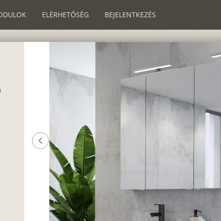
ODULOK
ELÉRHETŐSÉG
BEJELENTKEZÉS
chevron_left