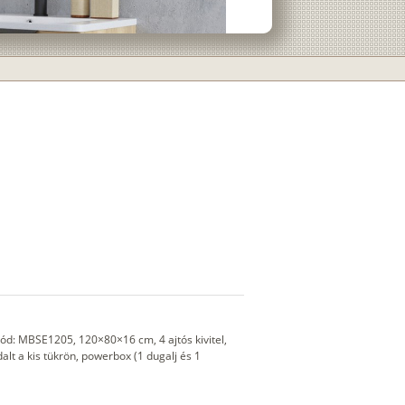
d: MBSE1205, 120×80×16 cm, 4 ajtós kivitel,
lt a kis tükrön, powerbox (1 dugalj és 1