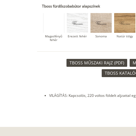
Tboss fürdőszobabútor alapszínek
Magasfényű
Erezett fehér
Sonoma
Natúr tölgy
fehér
TBOSS MŰSZAKI RAJZ (PDF)
M
TBOSS KATALÓG
VILÁGÍTÁS: Kapcsolós, 220 voltos földelt aljzattal e