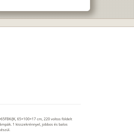
65FBK/JK, 65×100×17 cm, 220 voltos földelt
 lámpák. 1 kisszekrénnyel, jobbos és balos
készül.