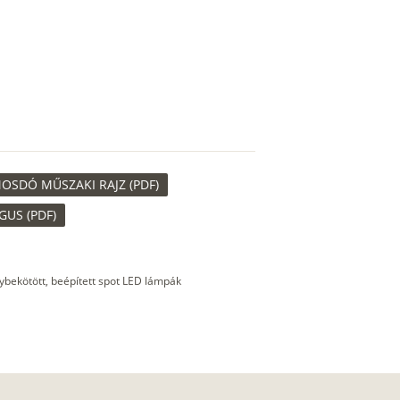
OSDÓ MŰSZAKI RAJZ (PDF)
US (PDF)
gybekötött, beépített spot LED lámpák