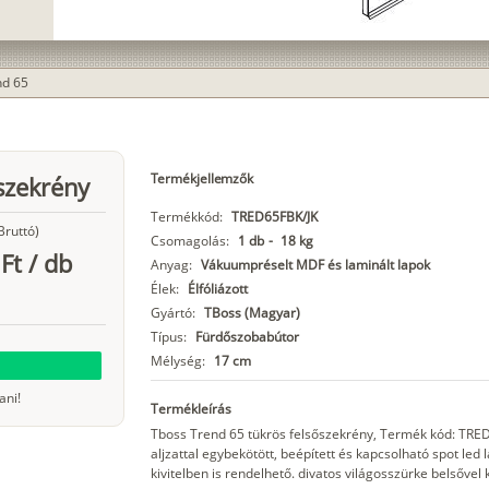
nd 65
Termékjellemzők
szekrény
Termékkód:
TRED65FBK/JK
Bruttó)
Csomagolás:
1 db
-
18 kg
Ft
/
db
Anyag:
Vákuumpréselt MDF és laminált lapok
Élek:
Élfóliázott
Gyártó:
TBoss (Magyar)
Típus:
Fürdőszobabútor
Mélység:
17 cm
ani!
Termékleírás
Tboss Trend 65 tükrös felsőszekrény, Termék kód: TRED
aljzattal egybekötött, beépített és kapcsolható spot led
kivitelben is rendelhető. divatos világosszürke belsővel 