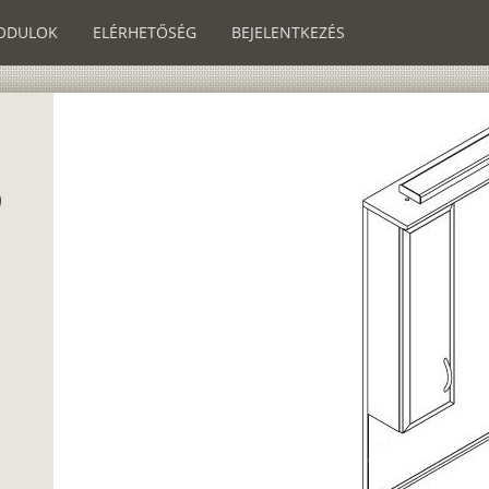
ODULOK
ELÉRHETŐSÉG
BEJELENTKEZÉS