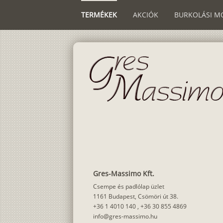
TERMÉKEK
AKCIÓK
BURKOLÁSI M
Gres-Massimo Kft.
Csempe és padlólap üzlet
1161 Budapest, Csömöri út 38.
+36 1 4010 140
,
+36 30 855 4869
info@gres-massimo.hu