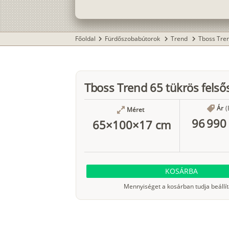
Főoldal
Fürdőszobabútorok
Trend
Tboss Tre
chevron_right
chevron_right
chevron_right
Tboss Trend 65 tükrös felső
Ár
(
Méret
96 990 
65×100×17 cm
KOSÁRBA
Mennyiséget a kosárban tudja beállít