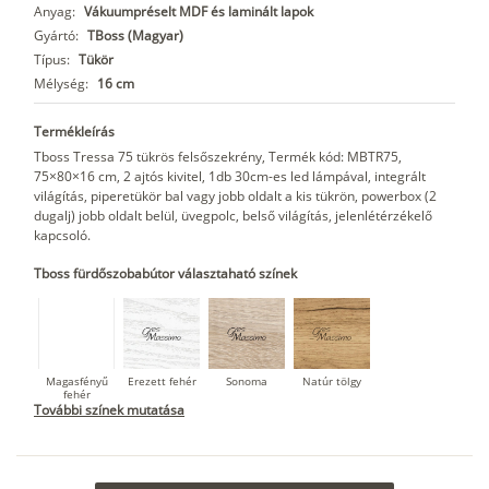
Anyag:
Vákuumpréselt MDF és laminált lapok
Gyártó:
TBoss (Magyar)
Típus:
Tükör
Mélység:
16 cm
Termékleírás
Tboss Tressa 75 tükrös felsőszekrény, Termék kód: MBTR75,
75×80×16 cm, 2 ajtós kivitel, 1db 30cm-es led lámpával, integrált
világítás, piperetükör bal vagy jobb oldalt a kis tükrön, powerbox (2
dugalj) jobb oldalt belül, üvegpolc, belső világítás, jelenlétérzékelő
kapcsoló.
Tboss fürdőszobabútor választaható színek
Magasfényű
Erezett fehér
Sonoma
Natúr tölgy
fehér
További színek mutatása
Dohány tölgy
Tuja
Grafit fa
Loft beton