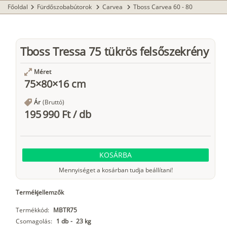
Főoldal
Fürdőszobabútorok
Carvea
Tboss Carvea 60 - 80
chevron_right
chevron_right
chevron_right
Tboss Tressa 75 tükrös felsőszekrény
Méret
75×80×16 cm
Ár
(Bruttó)
195 990 Ft
/
db
KOSÁRBA
Mennyiséget a kosárban tudja beállítani!
Termékjellemzők
Termékkód:
MBTR75
Csomagolás:
1 db
-
23 kg