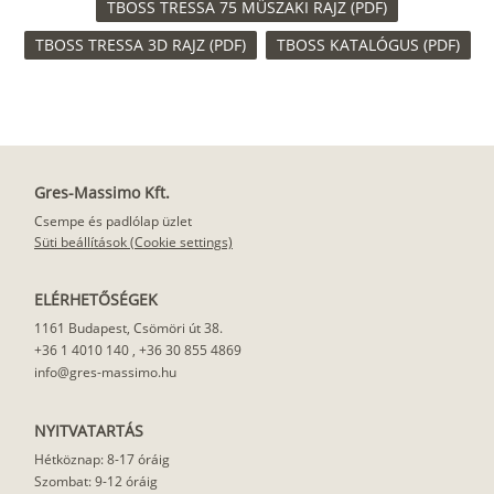
TBOSS TRESSA 75 MÜSZAKI RAJZ (PDF)
TBOSS TRESSA 3D RAJZ (PDF)
TBOSS KATALÓGUS (PDF)
Szupermatt
Lágy krém
Kasmír
Kőszürke
fehér
Gres-Massimo Kft.
Nádzöld
Füstös zöld
Matt
Antracit
indigókék
Csempe és padlólap üzlet
Süti beállítások (Cookie settings)
ELÉRHETŐSÉGEK
Matt fekete
1161 Budapest, Csömöri út 38.
+36 1 4010 140
,
+36 30 855 4869
info@gres-massimo.hu
NYITVATARTÁS
Hétköznap: 8-17 óráig
Szombat: 9-12 óráig