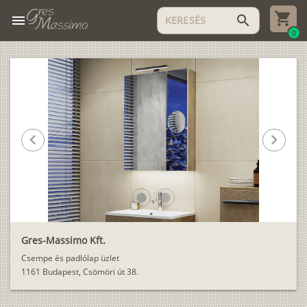
menu
search
0
chevron_left
chevron_right
lens
lens
Gres-Massimo Kft.
Csempe és padlólap üzlet
1161 Budapest, Csömöri út 38.