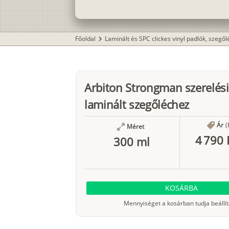
Főoldal
Laminált és SPC clickes vinyl padlók, szegő
chevron_right
Arbiton Strongman szerelési
laminált szegőléchez
Ár
(
Méret
4 790 
300 ml
KOSÁRBA
Mennyiséget a kosárban tudja beállít