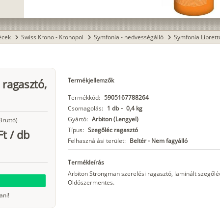
lécek
Swiss Krono - Kronopol
Symfonia - nedvességálló
Symfonia Librett
chevron_right
chevron_right
chevron_right
Termékjellemzők
 ragasztó,
Termékkód:
5905167788264
Csomagolás:
1 db
-
0,4 kg
Gyártó:
Arbiton (Lengyel)
Bruttó)
Típus:
Szegőléc ragasztó
Ft
/
db
Felhasználási terület:
Beltér - Nem fagyálló
Termékleírás
Arbiton Strongman szerelési ragasztó, laminált szegől
Oldószermentes.
ani!