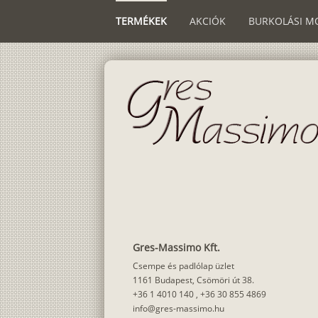
TERMÉKEK
AKCIÓK
BURKOLÁSI M
Gres-Massimo Kft.
Csempe és padlólap üzlet
1161 Budapest, Csömöri út 38.
+36 1 4010 140
,
+36 30 855 4869
info@gres-massimo.hu