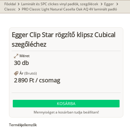
Főoldal
Laminált és SPC clickes vinyl padlók, szegőlécek
Egger
chevron_right
chevron_right
chevron_right
Classic
PRO Classic Light Natural Casella Oak AQ 4V laminált padló
chevron_right
Egger Clip Star rögzítő klipsz Cubical
szegőléchez
Méret
30 db
Ár
(Bruttó)
2 890 Ft
/
csomag
KOSÁRBA
Mennyiséget a kosárban tudja beállítani!
Termékjellemzők