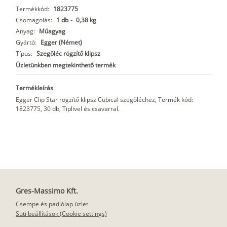
Termékkód:
1823775
Csomagolás:
1 db
-
0,38 kg
Anyag:
Műagyag
Gyártó:
Egger (Német)
Típus:
Szegőléc rögzítő klipsz
Üzletünkben megtekinthető termék
Termékleírás
Egger Clip Star rögzítő klipsz Cubical szegőléchez, Termék kód:
1823775, 30 db, Tiplivel és csavarral.
Gres-Massimo Kft.
Csempe és padlólap üzlet
Süti beállítások (Cookie settings)