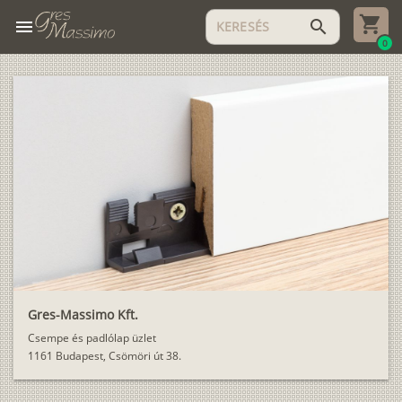
menu
search
0
Gres-Massimo Kft.
Csempe és padlólap üzlet
1161 Budapest, Csömöri út 38.