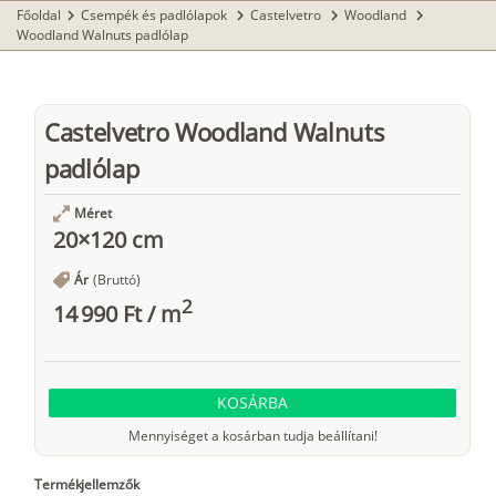
Főoldal
Csempék és padlólapok
Castelvetro
Woodland
chevron_right
chevron_right
chevron_right
chevron_right
Woodland Walnuts padlólap
Castelvetro Woodland Walnuts
padlólap
Méret
20×120 cm
Ár
(Bruttó)
2
14 990 Ft
/
m
KOSÁRBA
Mennyiséget a kosárban tudja beállítani!
Termékjellemzők