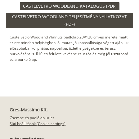
CASTELVETRO WOODLAND KATALÓGUS (PDF)
CASTELVETRO WOODLAND TELJESÍTMÉNYNYILATKOZAT
(PDF)
Castelvetro Woodland Walnuts padlólap 20×120 cm-es mérete miatt
szinte minden helyiségben jól mutat. Jó kopásállósága végett ajánljuk
előszobába, konyhába, nappaliba, üzlethelységekbe és terasz
burkolására is. R10-es felülete kevésbé csúszós és még jól tisztítható
ez a burkolólap.
Gres-Massimo Kft.
Csempe és padlólap üzlet
Süti beállítások (Cookie settings)