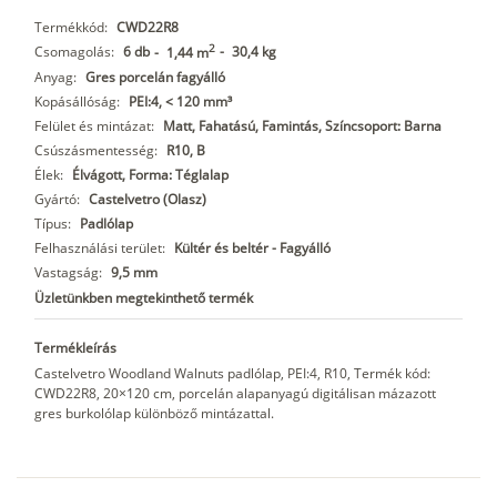
Termékkód:
CWD22R8
2
Csomagolás:
6 db
-
30,4 kg
-
1,44 m
Anyag:
Gres porcelán fagyálló
Kopásállóság:
PEI:4, < 120 mm³
Felület és mintázat:
Matt, Fahatású, Famintás, Színcsoport: Barna
Csúszásmentesség:
R10, B
Élek:
Élvágott, Forma: Téglalap
Gyártó:
Castelvetro (Olasz)
Típus:
Padlólap
Felhasználási terület:
Kültér és beltér - Fagyálló
Vastagság:
9,5 mm
Üzletünkben megtekinthető termék
Termékleírás
Castelvetro Woodland Walnuts padlólap, PEI:4, R10, Termék kód:
CWD22R8, 20×120 cm, porcelán alapanyagú digitálisan mázazott
gres burkolólap különböző mintázattal.