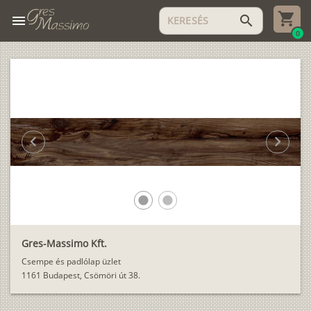
menu
search
0
chevron_left
chevron_right
lens
lens
Gres-Massimo Kft.
Csempe és padlólap üzlet
1161 Budapest, Csömöri út 38.