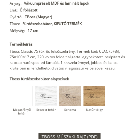
Anyag:
Vákuumpréselt MDF és laminált lapok
Élek:
Élfóliázott
Gyártó:
TBoss (Magyar)
Típus:
Fürdőszobabútor, KIFUTÓ TERMÉK
Mélység:
17 cm
Termékleírás
Tboss Classic 75 tükrös felsőszekrény, Termék kód: CLAC75FB/J,
75×100×17 cm, 220 voltos földelt aljzattal egybekötött, beépített és
kapcsolható spot led lámpák. 1 kisszekrénnyel, jobbos és balos
kivitelben is rendelhető. divatos világosszürke belsővel készül.
Tboss fürdőszobabútor alapszínek
Magasfényű
Erezett fehér
Sonoma
Natúr tölgy
fehér
TBOSS MŰSZAKI RAJZ (PDF)