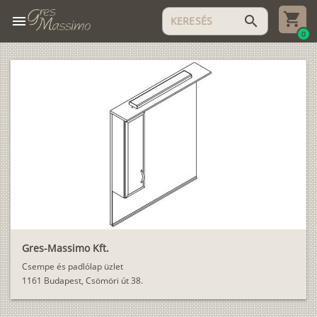
menu
search
0
Gres-Massimo Kft.
Csempe és padlólap üzlet
1161 Budapest, Csömöri út 38.