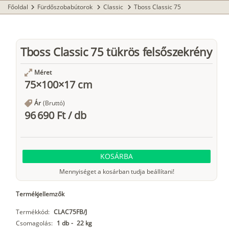
Főoldal
Fürdőszobabútorok
Classic
Tboss Classic 75
chevron_right
chevron_right
chevron_right
Tboss Classic 75 tükrös felsőszekrény
Méret
75×100×17 cm
Ár
(Bruttó)
96 690 Ft
/
db
KOSÁRBA
Mennyiséget a kosárban tudja beállítani!
Termékjellemzők
Termékkód:
CLAC75FB/J
Csomagolás:
1 db
-
22 kg