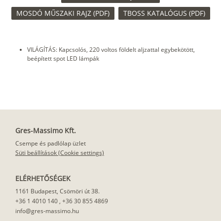
MOSDÓ MŰSZAKI RAJZ (PDF)
TBOSS KATALÓGUS (PDF)
VILÁGÍTÁS: Kapcsolós, 220 voltos földelt aljzattal egybekötött,
beépített spot LED lámpák
Gres-Massimo Kft.
Csempe és padlólap üzlet
Süti beállítások (Cookie settings)
ELÉRHETŐSÉGEK
1161 Budapest, Csömöri út 38.
+36 1 4010 140
,
+36 30 855 4869
info@gres-massimo.hu