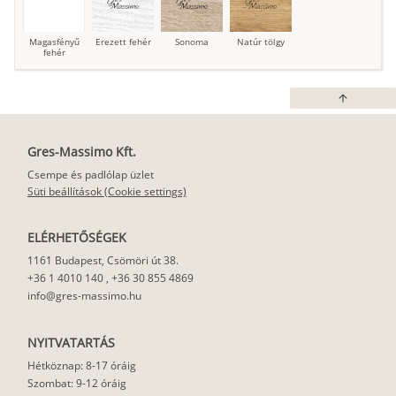
Magasfényű
Erezett fehér
Sonoma
Natúr tölgy
fehér
arrow_upward
Gres-Massimo Kft.
Csempe és padlólap üzlet
Süti beállítások (Cookie settings)
ELÉRHETŐSÉGEK
1161 Budapest, Csömöri út 38.
+36 1 4010 140
,
+36 30 855 4869
info@gres-massimo.hu
NYITVATARTÁS
Hétköznap: 8-17 óráig
Szombat: 9-12 óráig