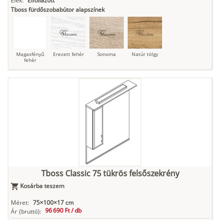
Élek:
Élfóliázott
Tboss fürdőszobabútor alapszínek
Magasfényű
Erezett fehér
Sonoma
Natúr tölgy
fehér
Tboss Classic 75 tükrös felsőszekrény
Kosárba teszem
Méret:
75×100×17 cm
96 690 Ft /
db
Ár
(bruttó):