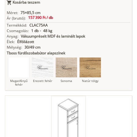
Kosárba teszem
Méret:
75×85,5 cm
157 390 Ft /
db
Ár
(bruttó):
Termékkód:
CLAC75AA
Csomagolás:
1 db
-
48 kg
Anyag:
Vákuumpréselt MDF és laminált lapok
Élek:
Élfóliázott
Mélység:
30/49 cm
Tboss fürdőszobabútor alapszínek
Magasfényű
Erezett fehér
Sonoma
Natúr tölgy
fehér