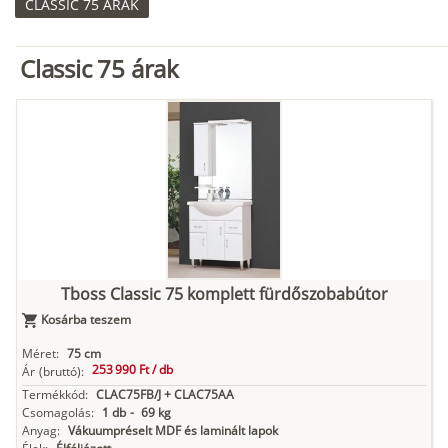
CLASSIC 75 ÁRAK
Classic 75 árak
Tboss Classic 75 komplett fürdőszobabútor
Kosárba teszem
Méret:
75 cm
253 990 Ft /
db
Ár
(bruttó):
Termékkód:
CLAC75FB/J + CLAC75AA
Csomagolás:
1 db
-
69 kg
Anyag:
Vákuumpréselt MDF és laminált lapok