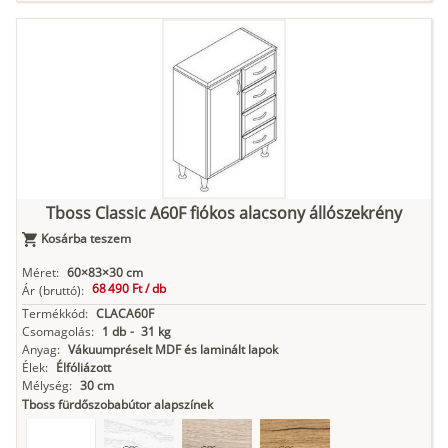
Tboss Classic A60F fiókos alacsony állószekrény
Kosárba teszem
Méret:
60×83×30 cm
68 490 Ft /
db
Ár
(bruttó):
Termékkód:
CLACA60F
Csomagolás:
1 db
-
31 kg
Anyag:
Vákuumpréselt MDF és laminált lapok
Élek:
Élfóliázott
Mélység:
30 cm
Tboss fürdőszobabútor alapszínek