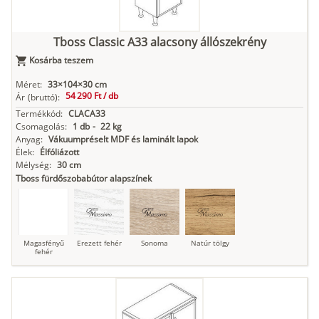
Tboss Classic A33 alacsony állószekrény
Kosárba teszem
Méret:
33×104×30 cm
54 290 Ft /
db
Ár
(bruttó):
Termékkód:
CLACA33
Csomagolás:
1 db
-
22 kg
Anyag:
Vákuumpréselt MDF és laminált lapok
Élek:
Élfóliázott
Mélység:
30 cm
Tboss fürdőszobabútor alapszínek
Magasfényű
Erezett fehér
Sonoma
Natúr tölgy
fehér