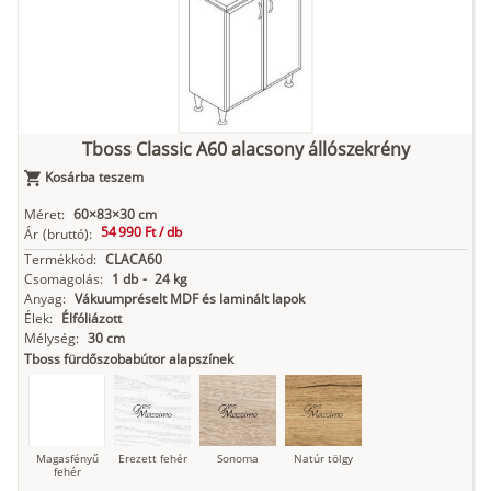
Tboss Classic A60 alacsony állószekrény
Kosárba teszem
Méret:
60×83×30 cm
54 990 Ft /
db
Ár
(bruttó):
Termékkód:
CLACA60
Csomagolás:
1 db
-
24 kg
Anyag:
Vákuumpréselt MDF és laminált lapok
Élek:
Élfóliázott
Mélység:
30 cm
Tboss fürdőszobabútor alapszínek
Magasfényű
Erezett fehér
Sonoma
Natúr tölgy
fehér