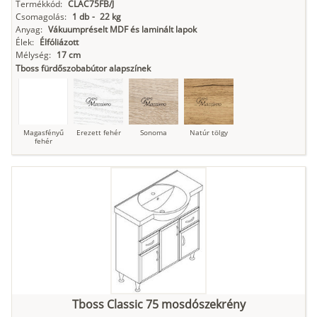
Termékkód:
CLAC75FB/J
Csomagolás:
1 db
-
22 kg
Anyag:
Vákuumpréselt MDF és laminált lapok
Élek:
Élfóliázott
Mélység:
17 cm
Tboss fürdőszobabútor alapszínek
Magasfényű
Erezett fehér
Sonoma
Natúr tölgy
fehér
Tboss Classic 75 mosdószekrény