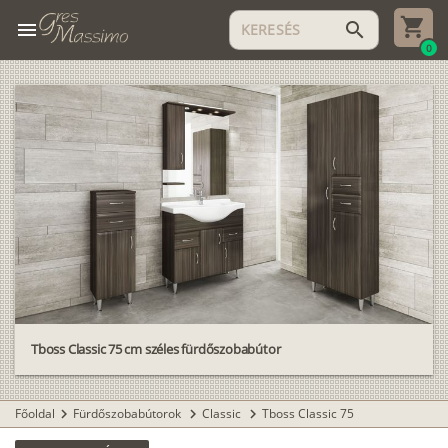
menu
search
0
Tboss Classic 75 cm széles fürdőszobabútor
Főoldal
Fürdőszobabútorok
Classic
Tboss Classic 75
chevron_right
chevron_right
chevron_right