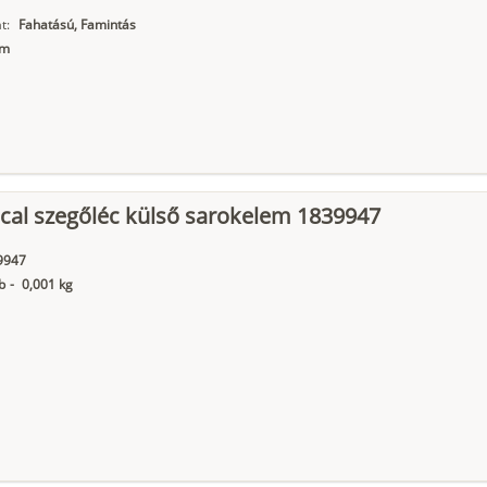
t:
Fahatású, Famintás
mm
cal szegőléc külső sarokelem 1839947
9947
b
-
0,001 kg