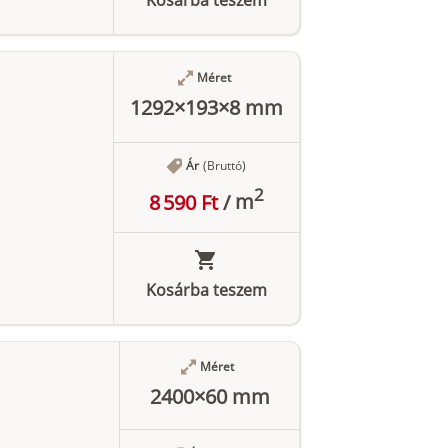
Méret
1292×193×8 mm
Ár
(Bruttó)
2
8 590 Ft
/
m
Kosárba teszem
Méret
2400×60 mm