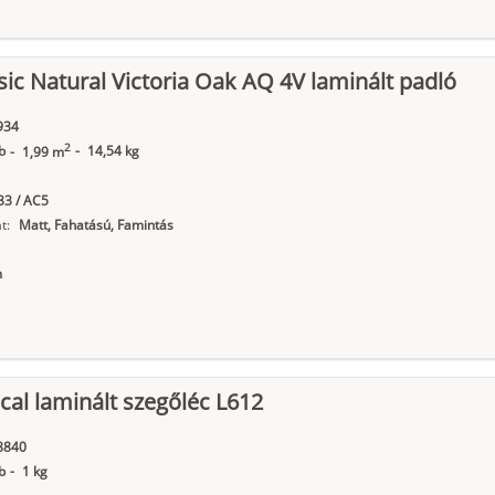
sic Natural Victoria Oak AQ 4V laminált padló
934
2
b
-
14,54 kg
-
1,99 m
3 / AC5
t:
Matt, Fahatású, Famintás
m
cal laminált szegőléc L612
8840
b
-
1 kg