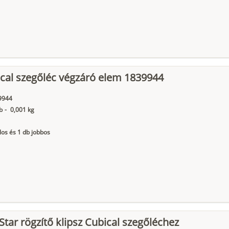
cal szegőléc végzáró elem 1839944
9944
b
-
0,001 kg
los és 1 db jobbos
Star rögzítő klipsz Cubical szegőléchez