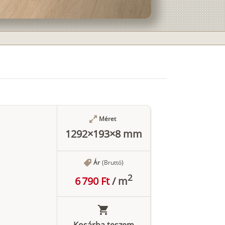
Méret
1292×193×8 mm
Ár
(Bruttó)
2
6 790 Ft
/
m
Kosárba teszem