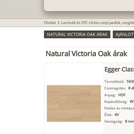
Főoldal
Laminált és SPC clickes vinyl padlók, szegő
chevron_right
NATURAL VICTORIA OAK ÁRAK
AJÁNLOT
Natural Victoria Oak árak
Egger Clas
Termékkód:
593
Csomagolás:
8 d
Anyag:
HDF
Kopásállóság:
W3
Felület és mintáza
Élek:
4V
Vastagság:
8 m