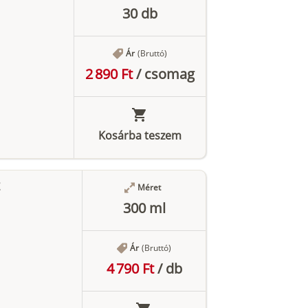
30 db
Ár
(Bruttó)
2 890 Ft
/
csomag
Kosárba teszem
Méret
300 ml
Ár
(Bruttó)
4 790 Ft
/
db