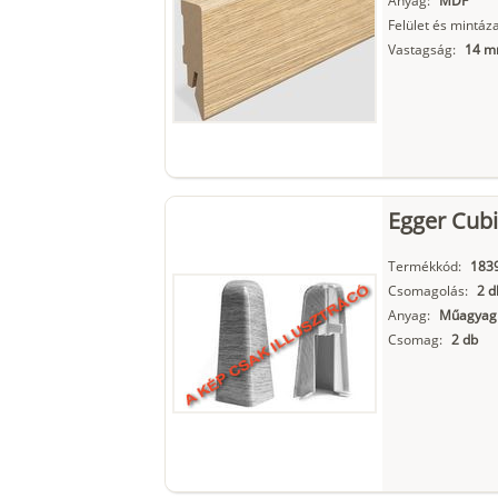
Anyag:
MDF
Felület és mintáza
Vastagság:
14 
Egger Cubi
Termékkód:
183
Csomagolás:
2 d
Anyag:
Műagyag
Csomag:
2 db