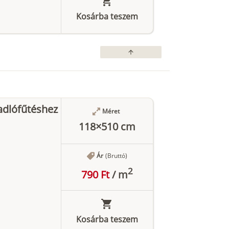
Kosárba teszem
arrow_upward
adlófűtéshez
Méret
118×510 cm
Ár
(Bruttó)
2
790 Ft
/
m
Kosárba teszem