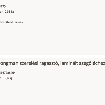
3775
b
-
0,38 kg
ekinthető termék
rongman szerelési ragasztó, laminált szegőléchez
5167788264
b
-
0,4 kg