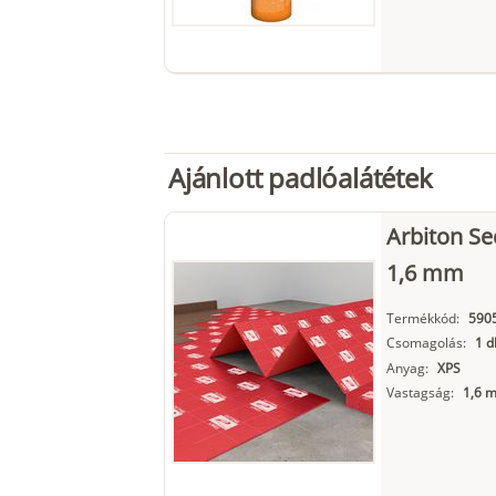
Ajánlott padlóalátétek
Arbiton Se
1,6 mm
Termékkód:
590
Csomagolás:
1 d
Anyag:
XPS
Vastagság:
1,6 