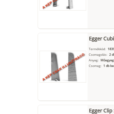
Egger Cubi
Termékkód:
183
Csomagolás:
2 d
Anyag:
Műagyag
Csomag:
1 db ba
Egger Clip 