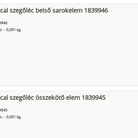
cal szegőléc belső sarokelem 1839946
9946
b
-
0,001 kg
cal szegőléc összekötő elem 1839945
9945
b
-
0,001 kg