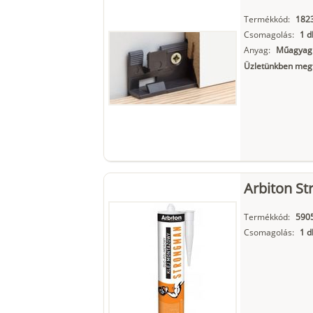
Termékkód:
182
Csomagolás:
1 d
Anyag:
Műagyag
Üzletünkben megt
Arbiton St
Termékkód:
590
Csomagolás:
1 d