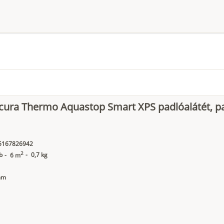
cura Thermo Aquastop Smart XPS padlóalátét, p
5167826942
2
b
-
0,7 kg
-
6 m
mm