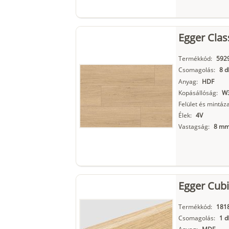
Egger Clas
Termékkód:
592
Csomagolás:
8 d
Anyag:
HDF
Kopásállóság:
W3
Felület és mintáza
Élek:
4V
Vastagság:
8 m
Egger Cubi
Termékkód:
181
Csomagolás:
1 d