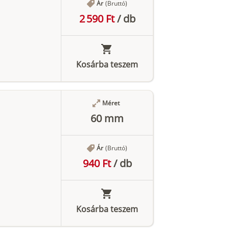
Ár
(Bruttó)
2 590 Ft
/
db
Kosárba teszem
Méret
60 mm
Ár
(Bruttó)
940 Ft
/
db
Kosárba teszem