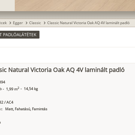
lécek
Egger
Classic
Classic Natural Victoria Oak AQ 4V laminált padló
chevron_right
chevron_right
chevron_right
T PADLÓALÁTÉTEK
sic Natural Victoria Oak AQ 4V laminált padló
894
2
b
-
14,54 kg
-
1,99 m
2 / AC4
t:
Matt, Fahatású, Famintás
m