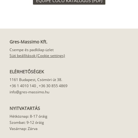
EQUIPE COCO KATALÓGUS (PDF)
Gres-Massimo Kft.
Csempe és padlólap üzlet
Süti beállítások (Cookie settings)
ELÉRHETŐSÉGEK
1161 Budapest, Csömöri út 38.
+36 1 4010 140
,
+36 30 855 4869
info@gres-massimo.hu
NYITVATARTÁS
Hétköznap: 8-17 óráig
Szombat: 9-12 óráig
Vasárnap: Zárva