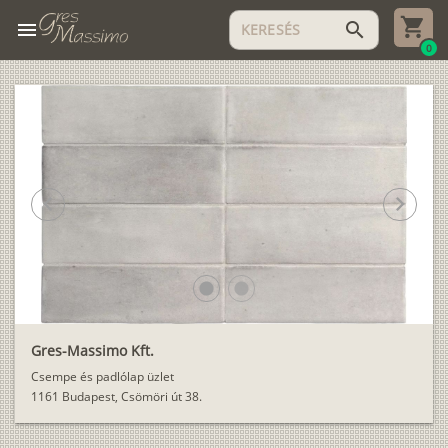
menu
search
0
chevron_left
chevron_right
lens
lens
Gres-Massimo Kft.
Csempe és padlólap üzlet
1161 Budapest, Csömöri út 38.