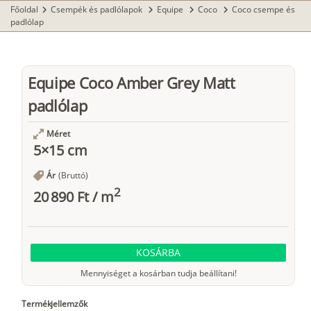
Főoldal
Csempék és padlólapok
Equipe
Coco
Coco csempe és
chevron_right
chevron_right
chevron_right
chevron_right
padlólap
Equipe Coco Amber Grey Matt
padlólap
Méret
5×15 cm
Ár
(Bruttó)
2
20 890 Ft
/
m
KOSÁRBA
Mennyiséget a kosárban tudja beállítani!
Termékjellemzők