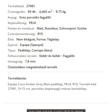
Termékkód:
27981
2
Csomagolás:
66 db
-
8,75 kg
-
0,495 m
Anyag:
Gres porcelán fagyálló
Kopásállóság:
PEI:4
Felület és mintázat:
Matt, Rusztikus, Színcsoport: Szürke
Csúszásmentesség:
R10
Élek:
Nem élvágott, Forma: Téglalap
Gyártó:
Equipe (Spanyol)
Típus:
Padlólap, Csempe (falra)
Felhasználási terület:
Kültér és beltér - Fagyálló
Vastagság:
7,8 mm
Üzletünkben megtekinthető termék
Termékleírás
Equipe Coco Amber Grey Matt padlólap, PEI:4, R10, Termék kód:
27981, 5×15 cm, porcelán alapanyagú mázas burkolólap.