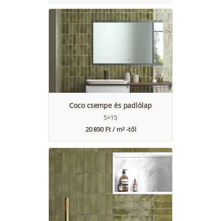
Coco csempe és padlólap
5×15
20 890 Ft / m² -től