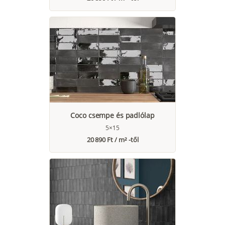
Coco csempe és padlólap
5×15
20 890 Ft / m² -től