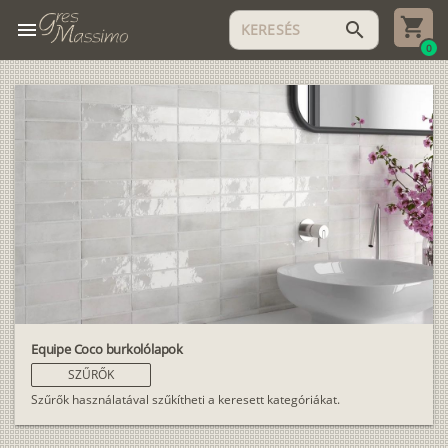
menu
search
0
Equipe Coco burkolólapok
SZŰRŐK
Szűrők használatával szűkítheti a keresett kategóriákat.