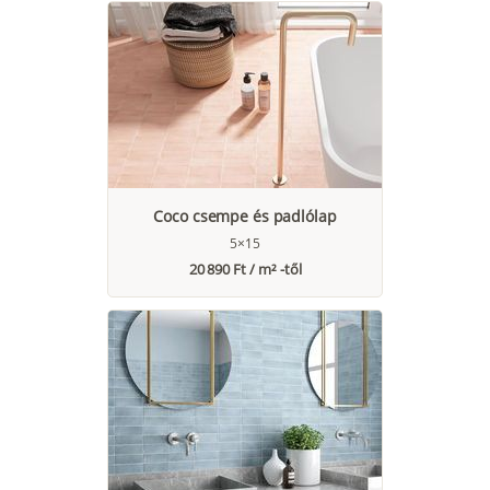
Coco csempe és padlólap
5×15
20 890 Ft / m² -től