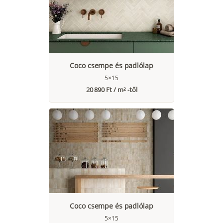
Coco csempe és padlólap
5×15
20 890 Ft / m² -től
Coco csempe és padlólap
5×15