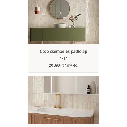
Coco csempe és padlólap
5×15
20 890 Ft / m² -től