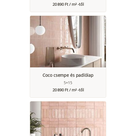
20 890 Ft / m² -től
Coco csempe és padlólap
5×15
20 890 Ft / m² -től