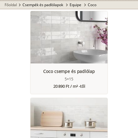
Főoldal
Csempék és padlólapok
Equipe
Coco
chevron_right
chevron_right
chevron_right
Coco csempe és padlólap
5×15
20 890 Ft / m² -től