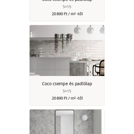
5×15
20 890 Ft / m² -től
Coco csempe és padlólap
5×15
20 890 Ft / m² -től