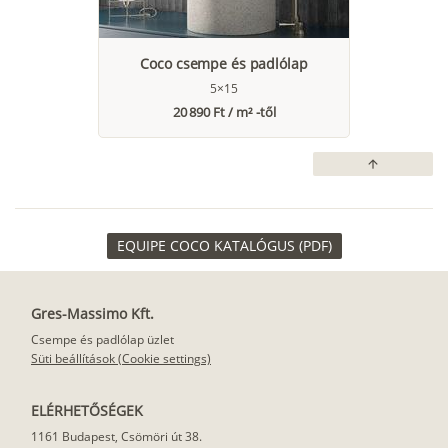
Coco csempe és padlólap
5×15
20 890 Ft / m² -től
arrow_upward
EQUIPE COCO KATALÓGUS (PDF)
Gres-Massimo Kft.
Csempe és padlólap üzlet
Süti beállítások (Cookie settings)
ELÉRHETŐSÉGEK
1161 Budapest, Csömöri út 38.