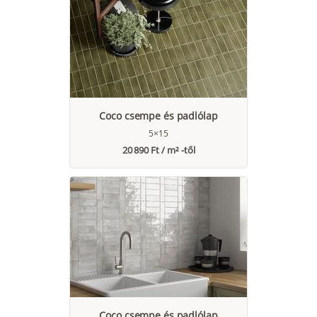
Coco csempe és padlólap
5×15
20 890 Ft / m² -től
Coco csempe és padlólap