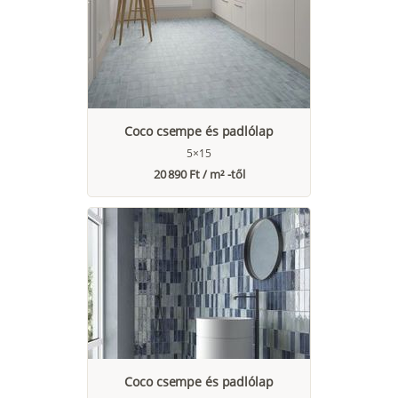
Coco csempe és padlólap
5×15
20 890 Ft / m² -től
Coco csempe és padlólap