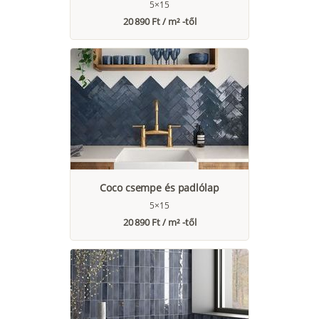
5×15
20 890 Ft / m² -től
Coco csempe és padlólap
5×15
20 890 Ft / m² -től