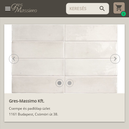
menu
search
0
chevron_left
chevron_right
lens
lens
Gres-Massimo Kft.
Csempe és padlólap üzlet
1161 Budapest, Csömöri út 38.