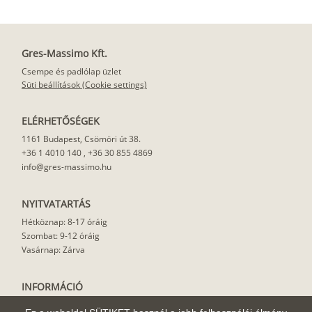
Gres-Massimo Kft.
Csempe és padlólap üzlet
Süti beállítások (Cookie settings)
ELÉRHETŐSÉGEK
1161 Budapest, Csömöri út 38.
+36 1 4010 140
,
+36 30 855 4869
info@gres-massimo.hu
NYITVATARTÁS
Hétköznap: 8-17 óráig
Szombat: 9-12 óráig
Vasárnap: Zárva
INFORMÁCIÓ
Vásárlási feltételek