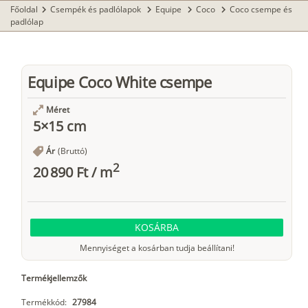
Főoldal
Csempék és padlólapok
Equipe
Coco
Coco csempe és
chevron_right
chevron_right
chevron_right
chevron_right
padlólap
Equipe Coco White csempe
Méret
5×15 cm
Ár
(Bruttó)
2
20 890 Ft
/
m
KOSÁRBA
Mennyiséget a kosárban tudja beállítani!
Termékjellemzők
Termékkód:
27984