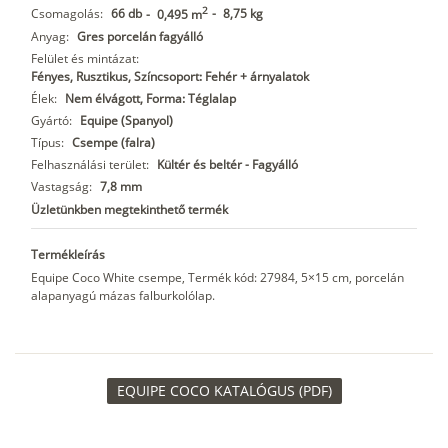
2
Csomagolás:
66 db
-
8,75 kg
-
0,495 m
Anyag:
Gres porcelán fagyálló
Felület és mintázat:
Fényes, Rusztikus, Színcsoport: Fehér + árnyalatok
Élek:
Nem élvágott, Forma: Téglalap
Gyártó:
Equipe (Spanyol)
Típus:
Csempe (falra)
Felhasználási terület:
Kültér és beltér - Fagyálló
Vastagság:
7,8 mm
Üzletünkben megtekinthető termék
Termékleírás
Equipe Coco White csempe, Termék kód: 27984, 5×15 cm, porcelán
alapanyagú mázas falburkolólap.
EQUIPE COCO KATALÓGUS (PDF)