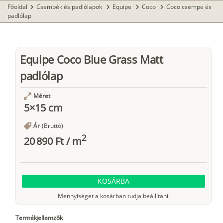
Főoldal
Csempék és padlólapok
Equipe
Coco
Coco csempe és
chevron_right
chevron_right
chevron_right
chevron_right
padlólap
Equipe Coco Blue Grass Matt
padlólap
Méret
5×15 cm
Ár
(Bruttó)
2
20 890 Ft
/
m
KOSÁRBA
Mennyiséget a kosárban tudja beállítani!
Termékjellemzők