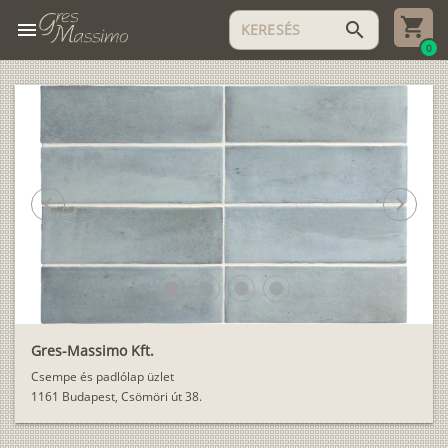
menu
search
0
chevron_left
chevron_right
lens
lens
lens
lens
Gres-Massimo Kft.
Csempe és padlólap üzlet
1161 Budapest, Csömöri út 38.