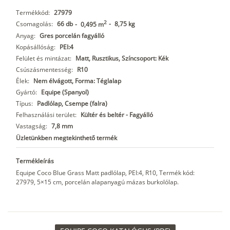
Termékkód:
27979
2
Csomagolás:
66 db
-
8,75 kg
-
0,495 m
Anyag:
Gres porcelán fagyálló
Kopásállóság:
PEI:4
Felület és mintázat:
Matt, Rusztikus, Színcsoport: Kék
Csúszásmentesség:
R10
Élek:
Nem élvágott, Forma: Téglalap
Gyártó:
Equipe (Spanyol)
Típus:
Padlólap, Csempe (falra)
Felhasználási terület:
Kültér és beltér - Fagyálló
Vastagság:
7,8 mm
Üzletünkben megtekinthető termék
Termékleírás
Equipe Coco Blue Grass Matt padlólap, PEI:4, R10, Termék kód:
27979, 5×15 cm, porcelán alapanyagú mázas burkolólap.