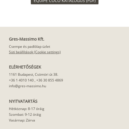
EQUIPE COCO KATALÓGUS (PDF)
Gres-Massimo Kft.
Csempe és padlólap üzlet
Süti beállítások (Cookie settings)
ELÉRHETŐSÉGEK
1161 Budapest, Csömöri út 38.
+36 1 4010 140
,
+36 30 855 4869
info@gres-massimo.hu
NYITVATARTÁS
Hétköznap: 8-17 óráig
Szombat: 9-12 óráig
Vasárnap: Zárva